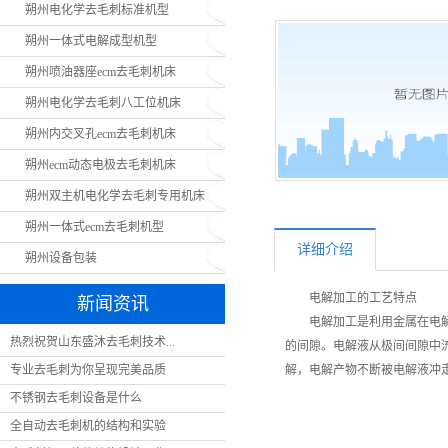
朔州电化学去毛刺标准机型
朔
朔州一体式电解成型机型
朔州喷油器座ecm去毛刺机床
朔州电化学去毛刺八工位机床
朔州内交叉孔ecm去毛刺机床
朔州ecm动态电极去毛刺机床
朔州双主机电化学去毛刺专用机床
朔州一体式ecm去毛刺机型
详细介绍
朔州设备包装
电解加工的工艺特点
新闻资讯
电解加工是利用金属在电
热烈祝贺山东盛沐去毛刺技术...
的间隙。电解液从极间间隙中
专业去毛刺为你呈现完美品质
解，电解产物不断被电解液冲
不锈钢去毛刺设备是什么
全自动去毛刺机的结构和实验