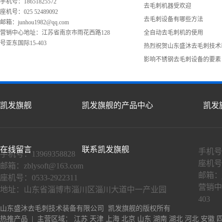
手机号：18651825572
去毛刺机器受欢迎
座机号：025 52489092
去毛刺设备有哪些方法
邮箱：
junhou1982@qq.com
营销中心地址：江苏省南京市雨花西路128
全自动去毛刺机的使用
号亚东国际15-403
热烈祝贺山东盛沐去毛刺技术
影响不锈钢去毛刺设备的要素
凯发旗舰
凯发旗舰的产品中心
凯发
在线留言
联系凯发旗舰
手机号：
手机号：13969358828
座机号：
邮箱：
zblysoft@163.com
邮箱：
座机号：0533-2922311
营销中
地址：山东省淄博市淄川区淄川大道中一产业园
403
山东盛沐去毛刺技术装备有限公司 凯发旗舰的版权所有
热推产品
| 主营区域：
江苏
天津
上海
北京
山东
湖南
湖北
河北
安徽