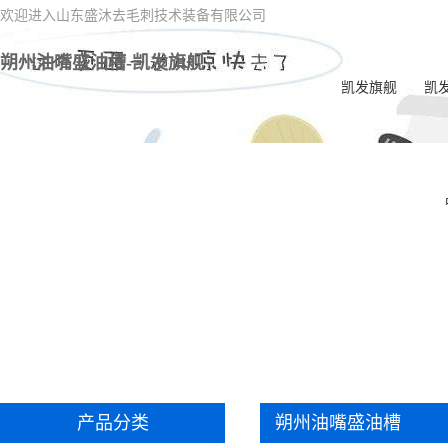
欢迎进入山东盛沐去毛刺技术装备有限公司
朔州油嘴盛油槽-凯发旗舰
凯发旗舰
凯
朔
朔
朔州
朔
朔州
刺
朔州
朔
产品分类
朔州油嘴盛油槽
朔州
学