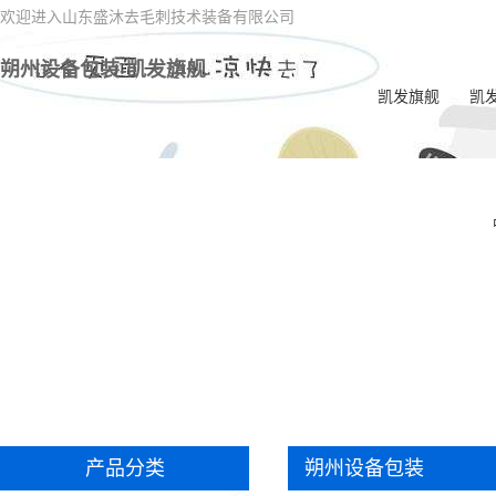
欢迎进入山东盛沐去毛刺技术装备有限公司
朔州设备包装-凯发旗舰
凯发旗舰
凯
朔
朔
朔州
朔
朔州
刺
朔州
朔
产品分类
朔州设备包装
朔州
学