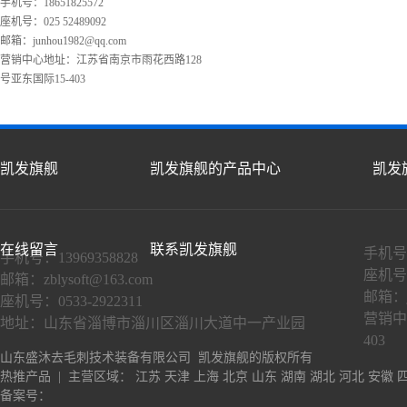
手机号：18651825572
座机号：025 52489092
邮箱：
junhou1982@qq.com
营销中心地址：江苏省南京市雨花西路128
号亚东国际15-403
凯发旗舰
凯发旗舰的产品中心
凯发
在线留言
联系凯发旗舰
手机号：
手机号：13969358828
座机号：
邮箱：
zblysoft@163.com
邮箱：
座机号：0533-2922311
营销中
地址：山东省淄博市淄川区淄川大道中一产业园
403
山东盛沐去毛刺技术装备有限公司 凯发旗舰的版权所有
热推产品
| 主营区域：
江苏
天津
上海
北京
山东
湖南
湖北
河北
安徽
备案号：