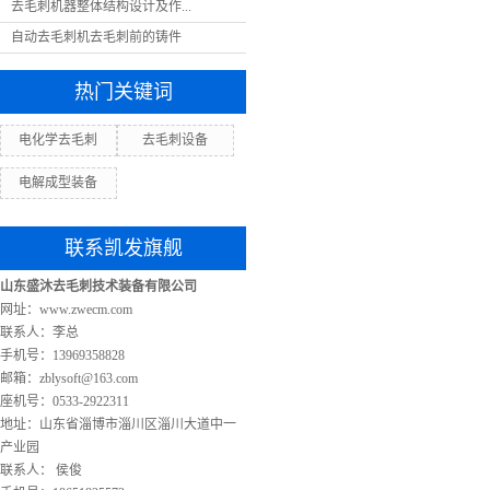
去毛刺机器整体结构设计及作...
自动去毛刺机去毛刺前的铸件
热门关键词
电化学去毛刺
去毛刺设备
电解成型装备
联系凯发旗舰
山东盛沐去毛刺技术装备有限公司
网址：www.zwecm.com
联系人：李总
手机号：13969358828
邮箱：
zblysoft@163.com
座机号：0533-2922311
地址：山东省淄博市淄川区淄川大道中一
产业园
联系人： 侯俊