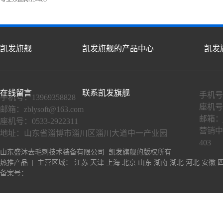
凯发旗舰
凯发旗舰的产品中心
凯发
在线留言
联系凯发旗舰
手机号：
手机号：13969358828
座机号：
邮箱：
zblysoft@163.com
邮箱：
座机号：0533-2922311
营销中
地址：山东省淄博市淄川区淄川大道中一产业园
403
山东盛沐去毛刺技术装备有限公司 凯发旗舰的版权所有
热推产品
| 主营区域：
江苏
天津
上海
北京
山东
湖南
湖北
河北
安徽
备案号：