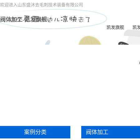
欢迎进入山东盛沐去毛刺技术装备有限公司
阀体加工-凯发旗舰
凯发旗舰
凯
电
一
喷油
电
内交
ec
双
案例分类
阀体加工
一体
毛