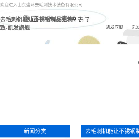
欢迎进入山东盛沐去毛刺技术装备有限公司
去毛刺机能让不锈钢制品更精
致-凯发旗舰
凯发旗舰
凯
电
一
喷油
电
内交
ec
双
新闻分类
去毛刺机能让不锈钢
一体
毛