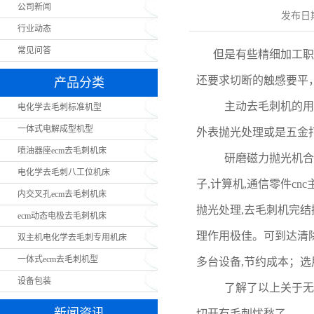
公司新闻
发布日
行业动态
常见问答
但是有些精细加工职
还要求切断的触感要平
产品分类
主动去毛刺机的用
电化学去毛刺标准机型
一体式电解成型机型
外表抛光处理或是五金
喷油器座ecm去毛刺机床
研磨磁力抛光机合适
电化学去毛刺八工位机床
子,计算机,通信零件c
内交叉孔ecm去毛刺机床
抛光处理,去毛刺机完结
ecm动态电极去毛刺机床
理作用极佳。可到达清除
双主机电化学去毛刺专用机床
一体式ecm去毛刺机型
多台设备,节约成本；选
设备包装
了解了以上关于无
新闻资讯
切开有毛刺忧愁了。