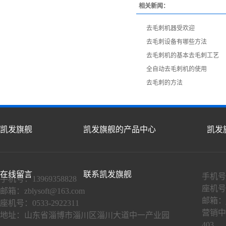
相关新闻：
去毛刺机器受欢迎
去毛刺设备有哪些方法
去毛刺机的基本去毛刺工艺
全自动去毛刺机的使用
去毛刺的方法
凯发旗舰
凯发旗舰的产品中心
凯发
在线留言
联系凯发旗舰
手机号：
手机号：13969358828
座机号：
邮箱：
zblysoft@163.com
邮箱：
座机号：0533-2922311
营销中
地址：山东省淄博市淄川区淄川大道中一产业园
403