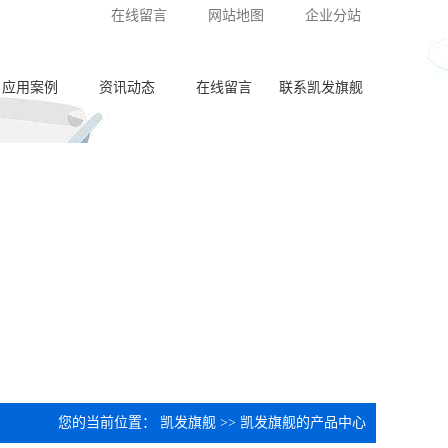
在线留言
网站地图
企业分站
应用案例
资讯动态
在线留言
联系凯发旗舰
泵体加工
公司新闻
齿轮加工
行业动态
阀板加工
常见问答
阀体加工
纺杯加工
共轨管加工
喷油器座加工
您的当前位置：
凯发旗舰
>>
凯发旗舰的产品中心
针阀体圈槽加工