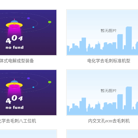
设备包装
机型
体式电解成型装备
电化学去毛刺标准机型
化学去毛刺八工位机
内交叉孔ecm去毛刺机