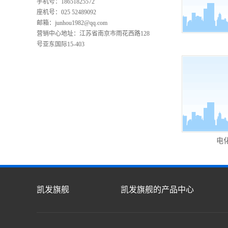
手机号：18651825572
座机号：025 52489092
邮箱：
junhou1982@qq.com
营销中心地址：江苏省南京市雨花西路128
号亚东国际15-403
电
凯发旗舰
凯发旗舰的产品中心