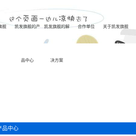
旗舰
凯发旗舰的产
凯发旗舰的解
合作单位
关于凯发旗舰
电化学去毛刺标
凯发旗舰的简介
品中心
决方案
一体式电解成型
准机型
营业执照
喷油器座ecm去毛
机型
联系凯发旗舰
电化学去毛刺八
刺机床
内交叉孔ecm去毛
工位机床
ecm动态电极去毛
刺机床
双主机电化学去
刺机床
产品中心
一体式ecm去毛刺
毛刺专用机床