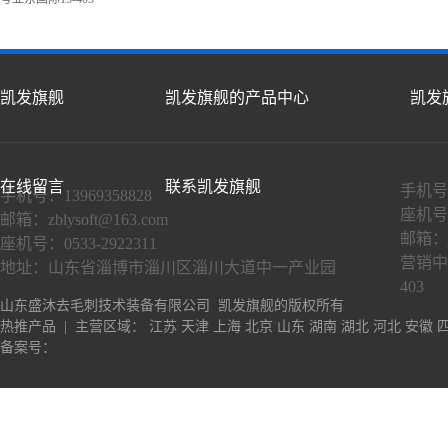
凯发旗舰
凯发旗舰的产品中心
凯发
在线留言
联系凯发旗舰
手机号：
手机号：13969358828
座机号：
邮箱：
zblysoft@163.com
邮箱：
座机号：0533-2922311
营销中
地址：山东省淄博市淄川区淄川大道中一产业园
403
山东盛沐去毛刺技术装备有限公司 凯发旗舰的版权所有
热推产品
| 主营区域：
江苏
天津
上海
北京
山东
湖南
湖北
河北
安徽
备案号：