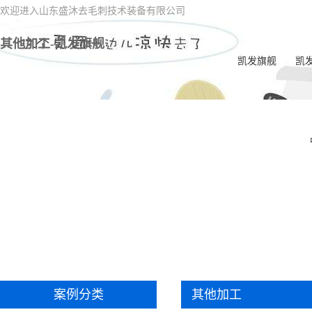
欢迎进入山东盛沐去毛刺技术装备有限公司
其他加工-凯发旗舰
凯发旗舰
凯
电
一
喷油
电
内交
ec
双
案例分类
其他加工
一体
毛