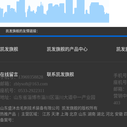
凯发旗舰的友情链接：
凯发旗舰
凯发旗舰的产品中心
凯发
在线留言
联系凯发旗舰
手机号：
手机号：13969358828
座机号：
邮箱：
zblysoft@163.com
邮箱：
座机号：0533-2922311
营销中
地址：山东省淄博市淄川区淄川大道中一产业园
403
山东盛沐去毛刺技术装备有限公司 凯发旗舰的版权所有
热推产品
| 主营区域：
江苏
天津
上海
北京
山东
湖南
湖北
河北
安徽
备案号：