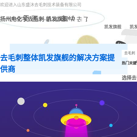
欢迎进入山东盛沐去毛刺技术装备有限公司
扬州电化学去毛刺-凯发旗舰
凯发旗舰
凯
去毛刺整体凯发旗舰的解决方案提
热门关键
供商
选择去