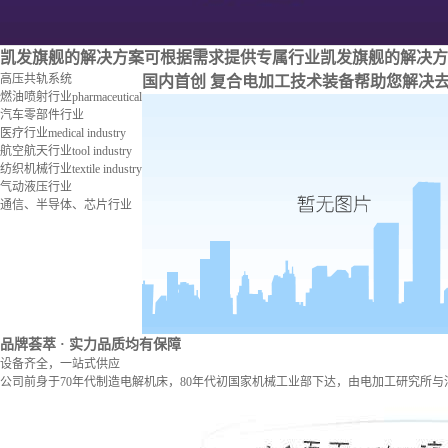
凯发旗舰的解决方案
可根据需求提供专属行业凯发旗舰的解决方
高压共轨系统
国内首创 复合电加工技术装备
帮助您解决
燃油喷射行业
pharmaceutical
汽车零部件行业
医疗行业
medical industry
航空航天行业
tool industry
纺织机械行业
textile industry
气动液压行业
通信、半导体、芯片行业
品牌荟萃
· 实力品质均有保障
设备齐全，一站式供应
公司前身于70年代制造电解机床，80年代初国家机械工业部下达，由电加工研究所