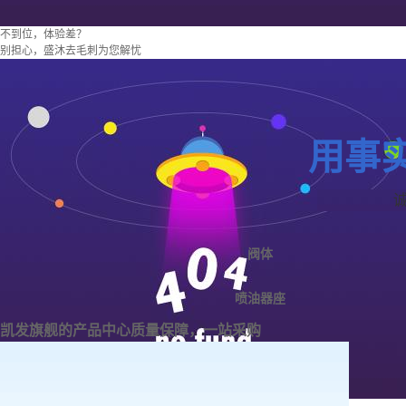
不到位，体验差？
别担心，盛沐去毛刺为您解忧
用事
阀体
喷油器座
凯发旗舰的产品中心
质量保障，一站采购