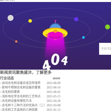
手机号
新闻资讯
聚焦盛沐，了解更多
行业动态
moer
>
自动去毛刺设备应该怎样保养
2023-08-09
>
影响不锈钢去毛刺设备的要素
2021-06-16
>
去毛刺的要素
2021-06-02
>
浅析电化学去毛刺的工艺特点
2021-05-15
>
去毛刺设备有哪些方法
2021-04-28
>
去毛刺十三种方法的优缺点（二）
2021-03-08
>
去毛刺工艺选择的几种因素
2021-01-13