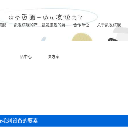
旗舰
凯发旗舰的产
凯发旗舰的解
合作单位
关于凯发旗舰
电化学去毛刺标
凯发旗舰的简介
品中心
决方案
一体式电解成型
准机型
营业执照
喷油器座ecm去毛
机型
联系凯发旗舰
电化学去毛刺八
刺机床
内交叉孔ecm去毛
工位机床
ecm动态电极去毛
刺机床
双主机电化学去
刺机床
去毛刺设备的要素
一体式ecm去毛刺
毛刺专用机床