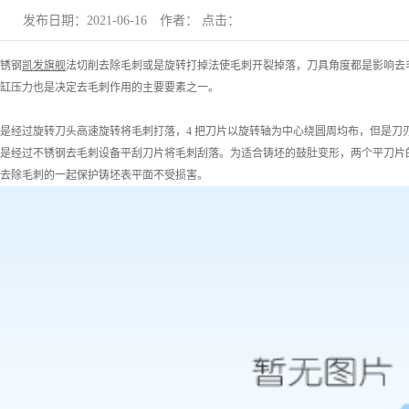
设备包装
机型
发布日期：
2021-06-16
作者： 点击：
锈钢
凯发旗舰
法切削去除毛刺或是旋转打掉法使毛刺开裂掉落，刀具角度都是影响去
缸压力也是决定去毛刺作用的主要要素之一。
过旋转刀头高速旋转将毛刺打落，4 把刀片以旋转轴为中心绕圆周均布，但是刀刃的
过不锈钢去毛刺设备平刮刀片将毛刺刮落。为适合铸坯的鼓肚变形，两个平刀片的安
去除毛刺的一起保护铸坯表平面不受损害。