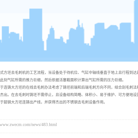
方坯去毛刺机的工艺流程，当设备处于待机位、气缸中轴线垂直于地上且行程到达最
此刻气缸所需的推力巨细，然后依据活塞截面积计算出气缸所需的压力巨细。
连铸大方坯的在线去毛刺办法考虑了铸坯前端和后端毛刺方向不同，结合刮毛刺法和
杰出。在去毛刺时铸坯不需停止，且设备结构简略、体积小、易于维护、可方便地设
于韶钢大方坯连铸出产线，并获得杰出的不锈钢去毛刺设备作用。
w.zwecm.com/news/483.html