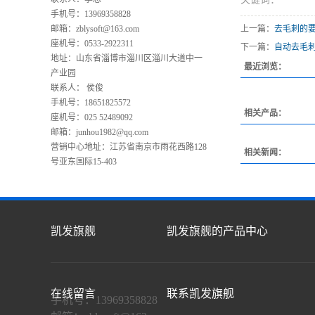
手机号：13969358828
邮箱：
zblysoft@163.com
上一篇：
去毛刺的
座机号：0533-2922311
下一篇：
自动去毛
地址：山东省淄博市淄川区淄川大道中一
最近浏览：
产业园
联系人： 侯俊
手机号：18651825572
相关产品：
座机号：025 52489092
邮箱：
junhou1982@qq.com
营销中心地址：江苏省南京市雨花西路128
相关新闻：
号亚东国际15-403
凯发旗舰
凯发旗舰的产品中心
在线留言
联系凯发旗舰
手机号：13969358828