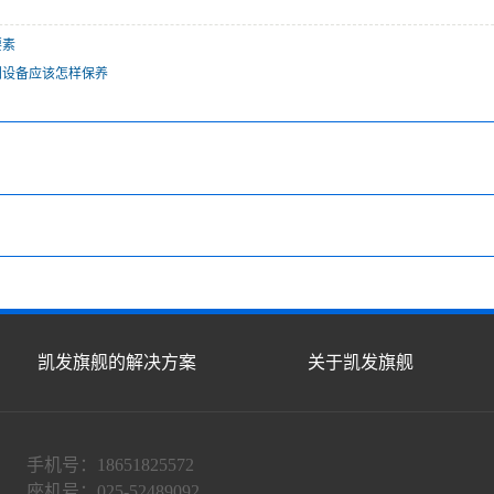
要素
刺设备应该怎样保养
凯发旗舰的解决方案
关于凯发旗舰
手机号：18651825572
座机号：025-52489092