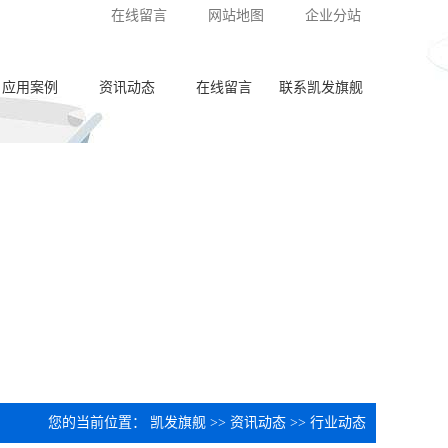
在线留言
网站地图
企业分站
应用案例
资讯动态
在线留言
联系凯发旗舰
泵体加工
公司新闻
齿轮加工
行业动态
阀板加工
常见问答
阀体加工
纺杯加工
共轨管加工
喷油器座加工
您的当前位置：
凯发旗舰
>>
资讯动态
>>
行业动态
针阀体圈槽加工