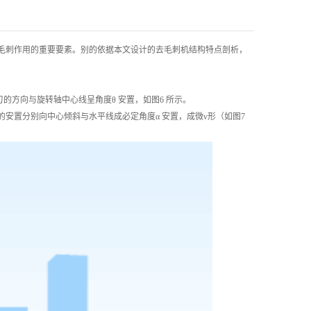
柱塞套加工
其他加工
毛刺作用的重要要素。别的依据本文设计的去毛刺机结构特点剖析，
方向与旋转轴中心线呈角度θ 安置，如图6 所示。
置分别向中心倾斜与水平线成必定角度α 安置，成微v形（如图7