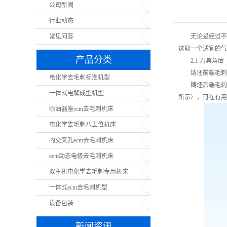
公司新闻
行业动态
常见问答
无论是经过不
选取一个适宜的气
产品分类
2.1 刀具角度
铸坯前端毛刺是经
电化学去毛刺标准机型
铸坯后端毛刺是经
一体式电解成型机型
所示），可在有用
喷油器座ecm去毛刺机床
电化学去毛刺八工位机床
内交叉孔ecm去毛刺机床
ecm动态电极去毛刺机床
双主机电化学去毛刺专用机床
一体式ecm去毛刺机型
设备包装
新闻资讯