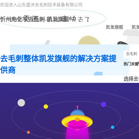
欢迎进入山东盛沐去毛刺技术装备有限公司
忻州电化学去毛刺-凯发旗舰
凯发旗舰
凯
忻
去毛刺整体凯发旗舰的解决方案提
忻
热门关键
供商
忻州
选择去
忻
忻州
刺
忻州
忻
忻州
学