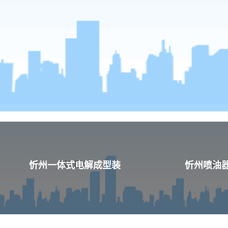
忻州一体式电解成型装
忻州喷油器