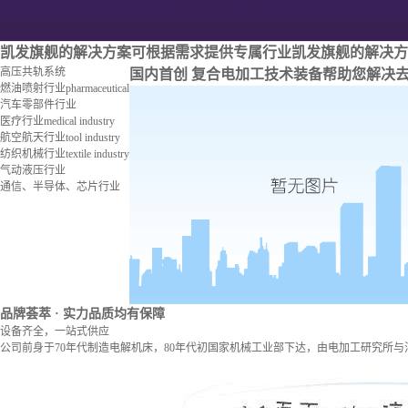
凯发旗舰的解决方案
可根据需求提供专属行业凯发旗舰的解决方
高压共轨系统
国内首创 复合电加工技术装备
帮助您解决
燃油喷射行业
pharmaceutical
汽车零部件行业
医疗行业
medical industry
航空航天行业
tool industry
纺织机械行业
textile industry
气动液压行业
通信、半导体、芯片行业
品牌荟萃
· 实力品质均有保障
设备齐全，一站式供应
公司前身于70年代制造电解机床，80年代初国家机械工业部下达，由电加工研究所