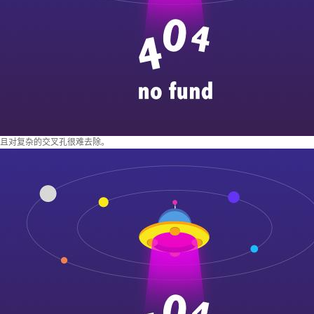
忻
且对复杂的交叉孔很难去除。