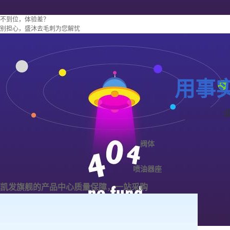
不到位，体验差？
别担心，盛沐去毛刺为您解忧
用事
阀体
喷油器座
凯发旗舰的产品中心
质量保障，一站采购