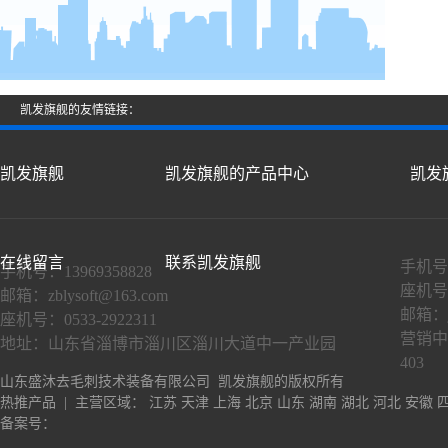
凯发旗舰的友情链接：
凯发旗舰
凯发旗舰的产品中心
凯发
在线留言
联系凯发旗舰
手机号：
手机号：13969358828
座机号：
邮箱：
zblysoft@163.com
邮箱：
座机号：0533-2922311
营销中
地址：山东省淄博市淄川区淄川大道中一产业园
403
山东盛沐去毛刺技术装备有限公司 凯发旗舰的版权所有
热推产品
| 主营区域：
江苏
天津
上海
北京
山东
湖南
湖北
河北
安徽
备案号：