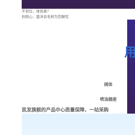
不到位，体验差？
别担心，盛沐去毛刺为您解忧
阀体
喷油器座
凯发旗舰的产品中心
质量保障，一站采购