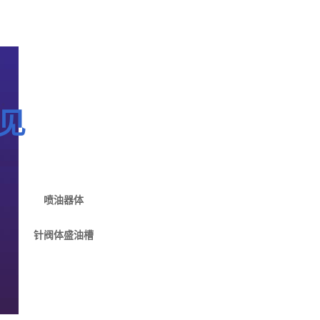
见
喷油器体
针阀体盛油槽