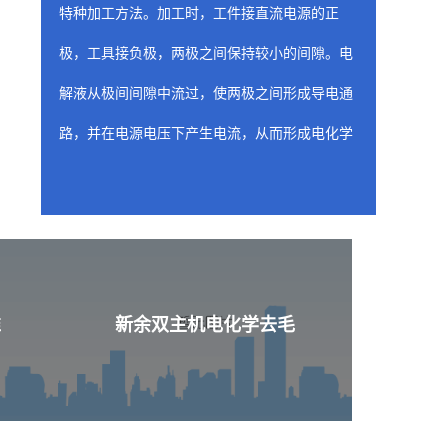
特种加工方法。加工时，工件接直流电源的正
极，工具接负极，两极之间保持较小的间隙。电
解液从极间间隙中流过，使两极之间形成导电通
路，并在电源电压下产生电流，从而形成电化学
阳极溶解。随着工具相对工件不断进给，工件金
属不断被电解，电解产物不断被电解液冲走，从
而两极间各处的间隙趋于一致，工件表面形成与
工具工作面基本相似的形状。
新余喷油器座ecm去
准
新余双主机电化学去毛
含有工装夹具（阴极）的固定装置是 ecm 工
艺的关键构件，因为固定装置的性质和形状决定
了从工件上去除材料的位置和量。阴极的设计旨