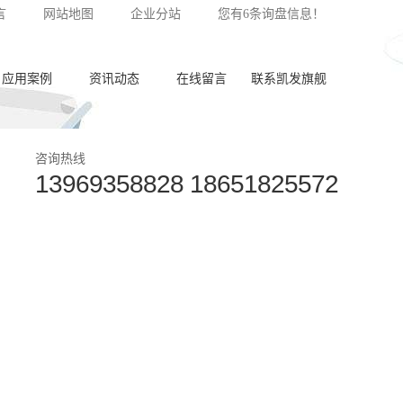
言
网站地图
企业分站
您有
6
条询盘信息！
应用案例
资讯动态
在线留言
联系凯发旗舰
泵体加工
公司新闻
咨询热线
13969358828 18651825572
齿轮加工
行业动态
阀板加工
常见问答
阀体加工
纺杯加工
共轨管加工
喷油器座加工
针阀体圈槽加工