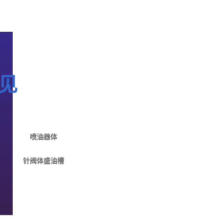
见
喷油器体
针阀体盛油槽