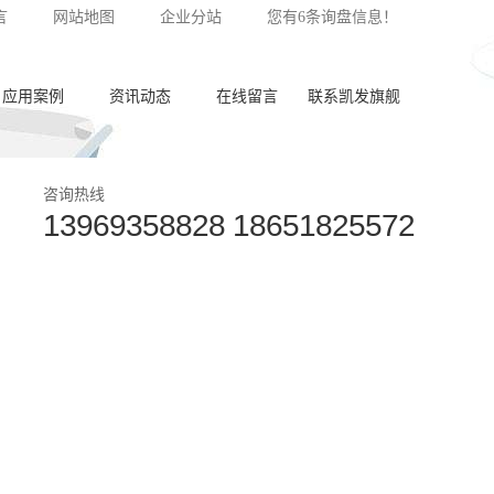
言
网站地图
企业分站
您有
6
条询盘信息！
应用案例
资讯动态
在线留言
联系凯发旗舰
泵体加工
公司新闻
咨询热线
13969358828 18651825572
齿轮加工
行业动态
阀板加工
常见问答
阀体加工
纺杯加工
共轨管加工
喷油器座加工
针阀体圈槽加工