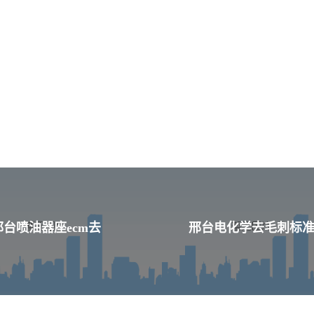
邢台喷油器座ecm去
邢台电化学去毛刺标