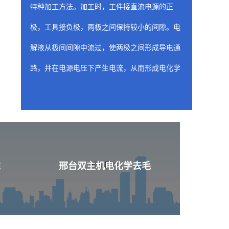
特种加工方法。加工时，工件接直流电源的正
极，工具接负极，两极之间保持较小的间隙。电
解液从极间间隙中流过，使两极之间形成导电通
路，并在电源电压下产生电流，从而形成电化学
阳极溶解。随着工具相对工件不断进给，工件金
属不断被电解，电解产物不断被电解液冲走，从
而两极间各处的间隙趋于一致，工件表面形成与
工具工作面基本相似的形状。
邢台喷油器座ecm去
准
邢台双主机电化学去毛
含有工装夹具（阴极）的固定装置是 ecm 工
艺的关键构件，因为固定装置的性质和形状决定
了从工件上去除材料的位置和量。阴极的设计旨