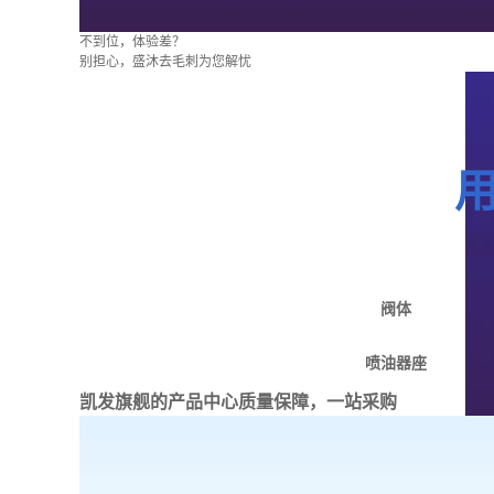
不到位，体验差？
别担心，盛沐去毛刺为您解忧
阀体
喷油器座
凯发旗舰的产品中心
质量保障，一站采购