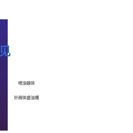
见
喷油器体
针阀体盛油槽