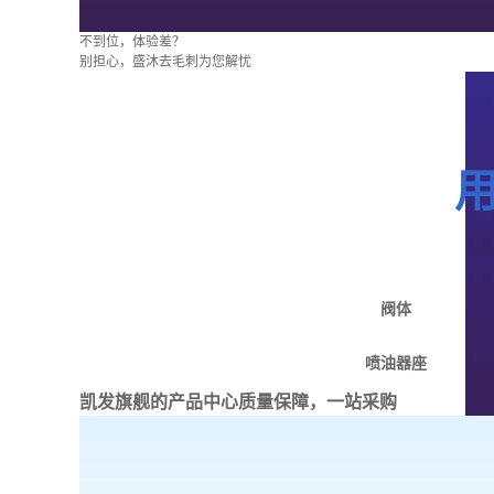
不到位，体验差？
别担心，盛沐去毛刺为您解忧
阀体
喷油器座
凯发旗舰的产品中心
质量保障，一站采购