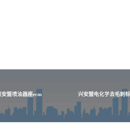
兴安盟喷油器座ecm
兴安盟电化学去毛刺