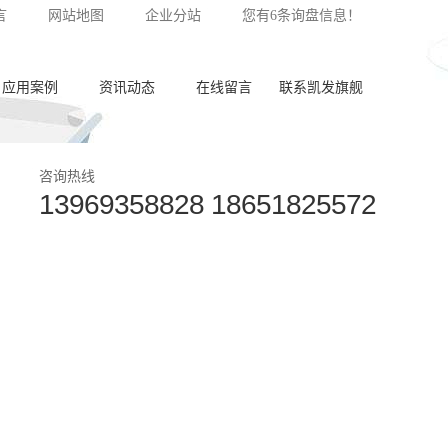
言
网站地图
企业分站
您有
6
条询盘信息！
应用案例
资讯动态
在线留言
联系凯发旗舰
泵体加工
公司新闻
咨询热线
13969358828 18651825572
齿轮加工
行业动态
阀板加工
常见问答
阀体加工
纺杯加工
共轨管加工
喷油器座加工
针阀体圈槽加工