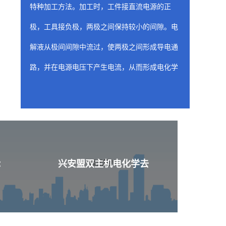
特种加工方法。加工时，工件接直流电源的正
极，工具接负极，两极之间保持较小的间隙。电
解液从极间间隙中流过，使两极之间形成导电通
路，并在电源电压下产生电流，从而形成电化学
阳极溶解。随着工具相对工件不断进给，工件金
属不断被电解，电解产物不断被电解液冲走，从
而两极间各处的间隙趋于一致，工件表面形成与
工具工作面基本相似的形状。
兴安盟喷油器座ecm
标
兴安盟双主机电化学去
含有工装夹具（阴极）的固定装置是 ecm 工
艺的关键构件，因为固定装置的性质和形状决定
了从工件上去除材料的位置和量。阴极的设计旨