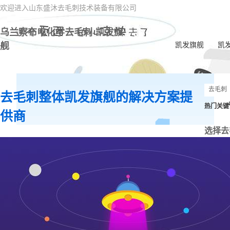
欢迎进入山东盛沐去毛刺技术装备有限公司
乌兰察布电化学去毛刺-凯发旗
舰
凯发旗舰
凯
去毛刺整体凯发旗舰的解决方案提
热门关键
供商
选择去