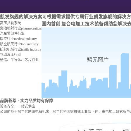
凯发旗舰的解决方案
可根据需求提供专属行业凯发旗舰的解决方
高压共轨系统
国内首创 复合电加工技术装备
帮助您解决
燃油喷射行业
pharmaceutical
汽车零部件行业
医疗行业
medical industry
航空航天行业
tool industry
纺织机械行业
textile industry
气动液压行业
通信、半导体、芯片行业
品牌荟萃
· 实力品质均有保障
设备齐全，一站式供应
公司前身于70年代制造电解机床，80年代初国家机械工业部下达，由电加工研究所