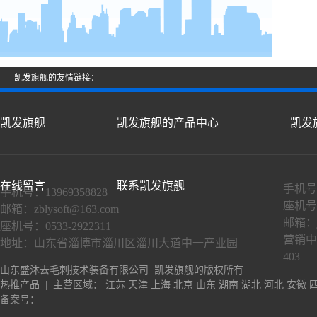
凯发旗舰的友情链接：
凯发旗舰
凯发旗舰的产品中心
凯发
在线留言
联系凯发旗舰
手机号：
手机号：13969358828
座机号：
邮箱：
zblysoft@163.com
邮箱：
座机号：0533-2922311
营销中
地址：山东省淄博市淄川区淄川大道中一产业园
403
山东盛沐去毛刺技术装备有限公司 凯发旗舰的版权所有
热推产品
| 主营区域：
江苏
天津
上海
北京
山东
湖南
湖北
河北
安徽
备案号：