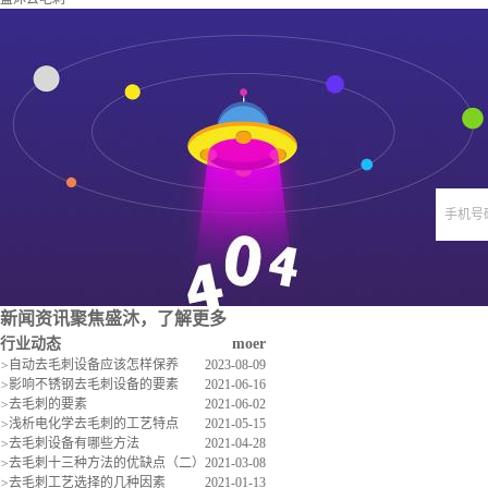
手机号
新闻资讯
聚焦盛沐，了解更多
行业动态
moer
>
自动去毛刺设备应该怎样保养
2023-08-09
>
影响不锈钢去毛刺设备的要素
2021-06-16
>
去毛刺的要素
2021-06-02
>
浅析电化学去毛刺的工艺特点
2021-05-15
>
去毛刺设备有哪些方法
2021-04-28
>
去毛刺十三种方法的优缺点（二）
2021-03-08
>
去毛刺工艺选择的几种因素
2021-01-13