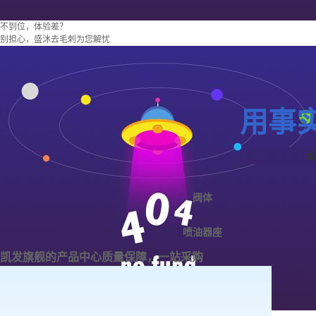
不到位，体验差？
别担心，盛沐去毛刺为您解忧
用事
阀体
喷油器座
凯发旗舰的产品中心
质量保障，一站采购