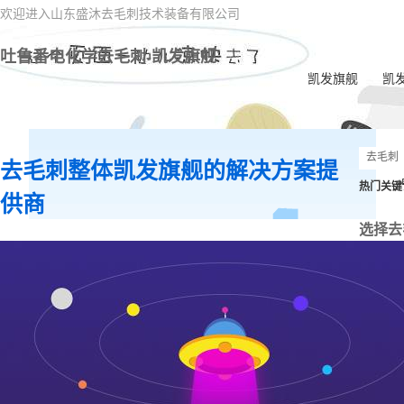
欢迎进入山东盛沐去毛刺技术装备有限公司
吐鲁番电化学去毛刺-凯发旗舰
凯发旗舰
凯
去毛刺整体凯发旗舰的解决方案提
热门关键
供商
选择去