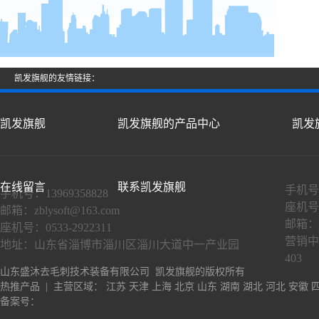
凯发旗舰的友情链接：
凯发旗舰
凯发旗舰的产品中心
凯发
在线留言
联系凯发旗舰
手机号：
手机号：13969358828
座机号：
邮箱：
zblysoft@163.com
邮箱：
座机号：0533-2922311
营销中
地址：山东省淄博市淄川区淄川大道中一产业园
403
山东盛沐去毛刺技术装备有限公司 凯发旗舰的版权所有
热推产品
| 主营区域：
江苏
天津
上海
北京
山东
湖南
湖北
河北
安徽
备案号：