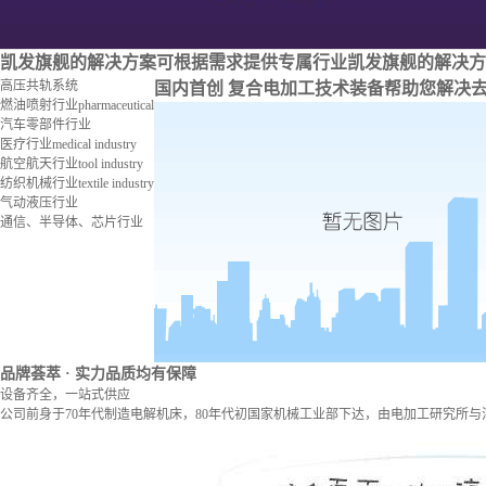
凯发旗舰的解决方案
可根据需求提供专属行业凯发旗舰的解决方
高压共轨系统
国内首创 复合电加工技术装备
帮助您解决
燃油喷射行业
pharmaceutical
汽车零部件行业
医疗行业
medical industry
航空航天行业
tool industry
纺织机械行业
textile industry
气动液压行业
通信、半导体、芯片行业
品牌荟萃
· 实力品质均有保障
设备齐全，一站式供应
公司前身于70年代制造电解机床，80年代初国家机械工业部下达，由电加工研究所