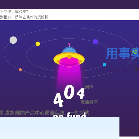
不到位，体验差？
别担心，盛沐去毛刺为您解忧
用事
阀体
喷油器座
凯发旗舰的产品中心
质量保障，一站采购