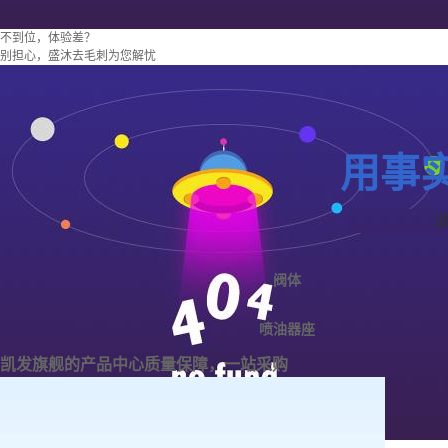
不到位，体验差？
别担心，盛沐去毛刺为您解忧
用事
阀体
喷油器座
凯发旗舰的产品中心
质量保障，一站采购