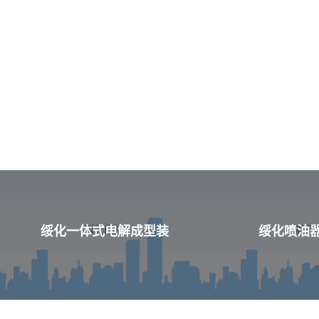
绥化一体式电解成型装
绥化喷油器