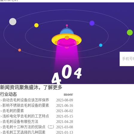
手机号
新闻资讯
聚焦盛沐，了解更多
行业动态
moer
>
自动去毛刺设备应该怎样保养
2023-08-09
>
影响不锈钢去毛刺设备的要素
2021-06-16
>
去毛刺的要素
2021-06-02
>
浅析电化学去毛刺的工艺特点
2021-05-15
>
去毛刺设备有哪些方法
2021-04-28
>
去毛刺十三种方法的优缺点（二）
2021-03-08
>
去毛刺工艺选择的几种因素
2021-01-13