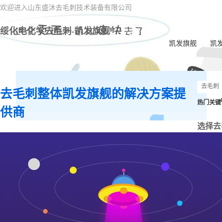
欢迎进入山东盛沐去毛刺技术装备有限公司
绥化电化学去毛刺-凯发旗舰
凯发旗舰
凯
去毛刺整体凯发旗舰的解决方案提
热门关键
供商
选择去