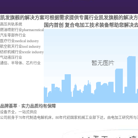
凯发旗舰的解决方案
可根据需求提供专属行业凯发旗舰的解决方
高压共轨系统
国内首创 复合电加工技术装备
帮助您解决
燃油喷射行业
pharmaceutical
汽车零部件行业
医疗行业
medical industry
航空航天行业
tool industry
纺织机械行业
textile industry
气动液压行业
通信、半导体、芯片行业
品牌荟萃
· 实力品质均有保障
设备齐全，一站式供应
公司前身于70年代制造电解机床，80年代初国家机械工业部下达，由电加工研究所