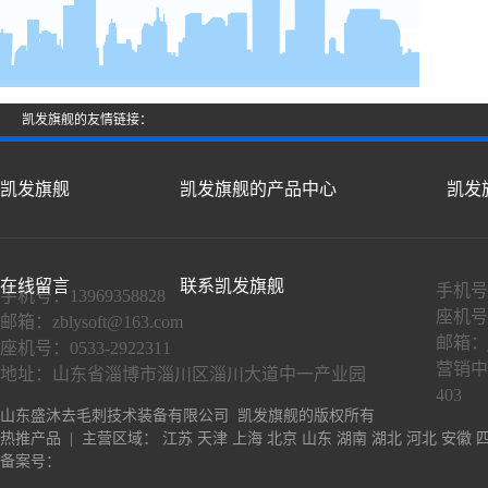
凯发旗舰的友情链接：
凯发旗舰
凯发旗舰的产品中心
凯发
在线留言
联系凯发旗舰
手机号：
手机号：13969358828
座机号：
邮箱：
zblysoft@163.com
邮箱：
座机号：0533-2922311
营销中
地址：山东省淄博市淄川区淄川大道中一产业园
403
山东盛沐去毛刺技术装备有限公司 凯发旗舰的版权所有
热推产品
| 主营区域：
江苏
天津
上海
北京
山东
湖南
湖北
河北
安徽
备案号：