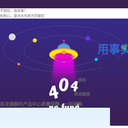
不到位，体验差？
别担心，盛沐去毛刺为您解忧
用事
阀体
喷油器座
凯发旗舰的产品中心
质量保障，一站采购