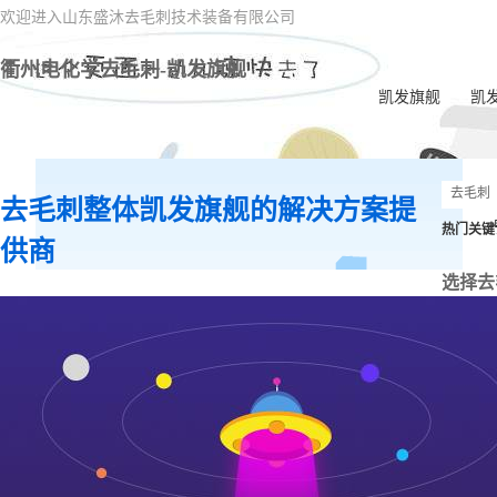
欢迎进入山东盛沐去毛刺技术装备有限公司
衢州电化学去毛刺-凯发旗舰
凯发旗舰
凯
去毛刺整体凯发旗舰的解决方案提
热门关键
供商
选择去