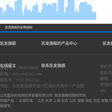
凯发旗舰的友情链接：
凯发旗舰
凯发旗舰的产品中心
凯发
在线留言
联系凯发旗舰
手机号：
手机号：13969358828
座机号：
邮箱：
zblysoft@163.com
邮箱：
座机号：0533-2922311
营销中
地址：山东省淄博市淄川区淄川大道中一产业园
403
山东盛沐去毛刺技术装备有限公司 凯发旗舰的版权所有
热推产品
| 主营区域：
江苏
天津
上海
北京
山东
湖南
湖北
河北
安徽
备案号：