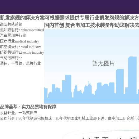
凯发旗舰的解决方案
可根据需求提供专属行业凯发旗舰的解决方
高压共轨系统
国内首创 复合电加工技术装备
帮助您解决
燃油喷射行业
pharmaceutical
汽车零部件行业
医疗行业
medical industry
航空航天行业
tool industry
纺织机械行业
textile industry
气动液压行业
通信、半导体、芯片行业
品牌荟萃
· 实力品质均有保障
设备齐全，一站式供应
公司前身于70年代制造电解机床，80年代初国家机械工业部下达，由电加工研究所