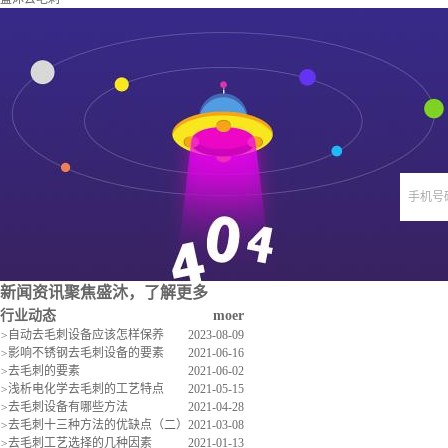
手机号
新闻资讯
聚焦盛沐，了解更多
行业动态
moer
>
自动去毛刺设备应该怎样保养
2023-08-09
>
影响不锈钢去毛刺设备的要素
2021-06-16
>
去毛刺的要素
2021-06-02
>
浅析电化学去毛刺的工艺特点
2021-05-15
>
去毛刺设备有哪些方法
2021-04-28
>
去毛刺十三种方法的优缺点（二）
2021-03-08
>
去毛刺工艺选择的几种因素
2021-01-13