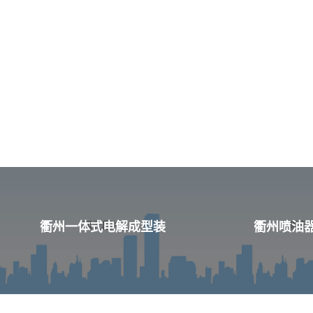
衢州一体式电解成型装
衢州喷油器