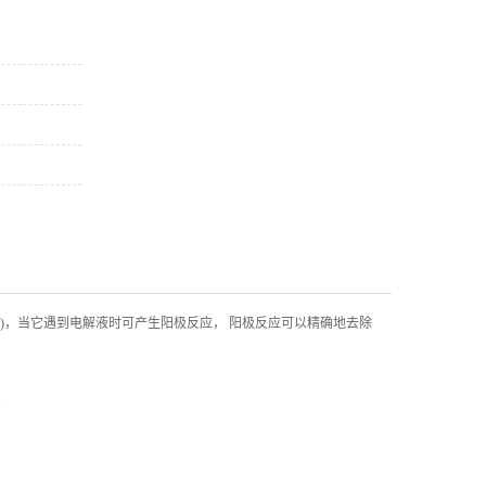
化学去毛刺标准机型
柱塞套加工
其他加工
)，当它遇到电解液时可产生阳极反应， 阳极反应可以精确地去除
。