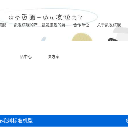
旗舰
凯发旗舰的产
凯发旗舰的解
合作单位
关于凯发旗舰
运城电化学去毛
凯发旗舰的简介
品中心
决方案
运城一体式电解
刺标准机型
营业执照
运城喷油器座ecm
成型机型
联系凯发旗舰
运城电化学去毛
去毛刺机床
运城内交叉孔ecm
刺八工位机床
运城ecm动态电极
去毛刺机床
运城双主机电化
去毛刺机床
去毛刺标准机型
运城一体式ecm去
学去毛刺专用机