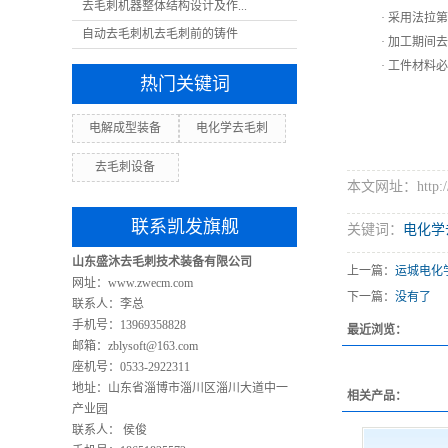
去毛刺机器整体结构设计及作...
· 采用法拉
自动去毛刺机去毛刺前的铸件
· 加工期
· 工件材料
热门关键词
电解成型装备
电化学去毛刺
去毛刺设备
本文网址：http://w
联系凯发旗舰
关键词：
电化学
山东盛沐去毛刺技术装备有限公司
上一篇：
运城电化
网址：www.zwecm.com
下一篇：
没有了
联系人：李总
手机号：13969358828
最近浏览：
邮箱：
zblysoft@163.com
座机号：0533-2922311
地址：山东省淄博市淄川区淄川大道中一
相关产品：
产业园
联系人： 侯俊