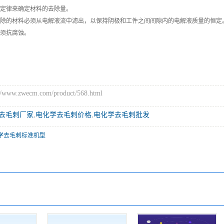
第定律来确定材料的去除量。
间去除的材料必须从电解液流中滤出，以保持阴极和工件之间间隙内的电解液质量的恒定
必须抗腐蚀。
ww.zwecm.com/product/568.html
去毛刺厂家
,
电化学去毛刺价格
,
电化学去毛刺批发
学去毛刺标准机型