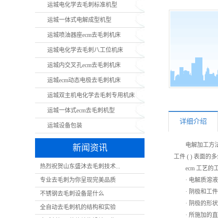
运城电化学去毛刺标准机型
运城一体式电解成型机型
运城喷油器座ecm去毛刺机床
运城电化学去毛刺八工位机床
运城内交叉孔ecm去毛刺机床
运城ecm动态电极去毛刺机床
运城双主机电化学去毛刺专用机床
运城一体式ecm去毛刺机型
详细介绍
运城设备包装
电解加工方
新闻资讯
工件 ( ) 表面
热烈祝贺山东盛沐去毛刺技术...
ecm 工艺
专业去毛刺为你呈现完美品质
· 电解质
· 阴极和
不锈钢去毛刺设备是什么
· 阴极的
全自动去毛刺机的结构和实验
· 所施加