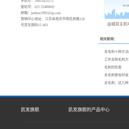
手机号：18651825572
座机号：025 52489092
邮箱：
junhou1982@qq.com
营销中心地址：江苏省南京市雨花西路128
运城双主机
号亚东国际15-403
相关新闻：
去毛刺十种方法
工件去除毛刺方
毛刺的危害
去毛刺更省时省
去毛刺，这几种
凯发旗舰
凯发旗舰的产品中心