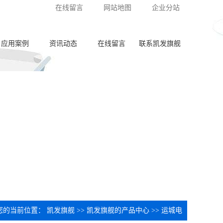
在线留言
网站地图
企业分站
应用案例
资讯动态
在线留言
联系凯发旗舰
泵体加工
公司新闻
齿轮加工
行业动态
阀板加工
常见问答
阀体加工
纺杯加工
共轨管加工
喷油器座加工
您的当前位置：
凯发旗舰
>>
凯发旗舰的产品中心
>>
运城电
针阀体圈槽加工