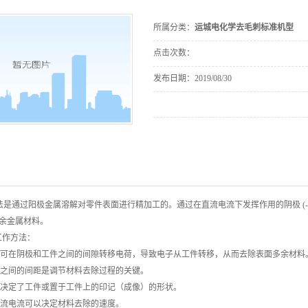
运城设备包装
毛刺机型
床
所属分类：
运城电化学去毛刺标准机型
点击次数：
发布日期：
2019/08/30
法是通过阳极金属溶解对零件表面进行精加工的。通过在直流电流下发挥作用的阴极 (-
的多余金属材料。
的工作方法：
溶液可在阴极和工件之间的间隙转移电荷，导致电子从工件转移，从而去除表面多余材料
工件之间的间距是调节材料去除过程的关键。
形状决定了工件或置于工件上的印记（成像）的形状。
的直流电流可以决定材料去除的速度。