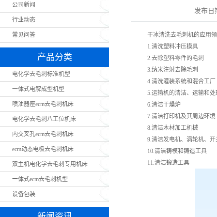
公司新闻
发布日
行业动态
常见问答
干冰清洗去毛刺机的应用领
1.清洗塑料冲压模具
产品分类
2.去除塑料零件的毛刺
3.纳米注射去除毛刺
电化学去毛刺标准机型
4.清洗灌装系统和混合工厂
一体式电解成型机型
5.运输机的清洁、运输和处
喷油器座ecm去毛刺机床
6.清洁干燥炉
7.清洁打印机及其周边环境
电化学去毛刺八工位机床
8.清洁木材加工机械
内交叉孔ecm去毛刺机床
9.清洁发电机、涡轮机、开
ecm动态电极去毛刺机床
10.清洁铸模和铸造工具
11.清洁锻造工具
双主机电化学去毛刺专用机床
一体式ecm去毛刺机型
设备包装
新闻资讯