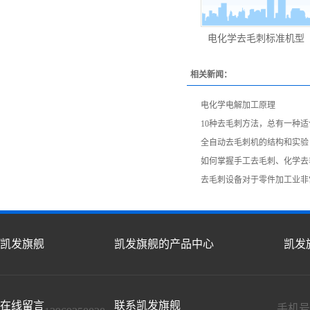
电化学去毛刺标准机型
相关新闻：
电化学电解加工原理
10种去毛刺方法，总有一种
全自动去毛刺机的结构和实验
如何掌握手工去毛刺、化学去
去毛刺设备对于零件加工业非
凯发旗舰
凯发旗舰的产品中心
凯发
在线留言
联系凯发旗舰
手机号：