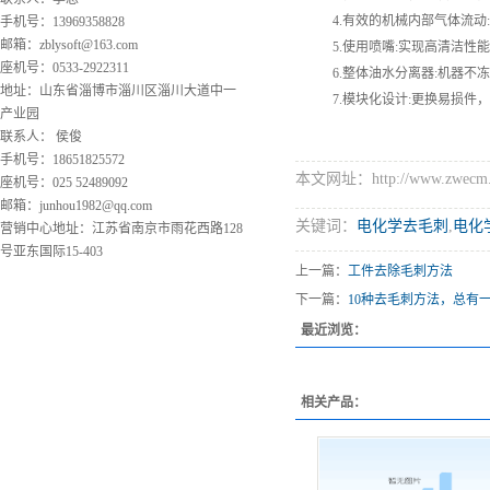
4.有效的机械内部气体流动:
手机号：13969358828
邮箱：
zblysoft@163.com
5.使用喷嘴:实现高清洁性能
座机号：0533-2922311
6.整体油水分离器:机器不冻
地址：山东省淄博市淄川区淄川大道中一
7.模块化设计:更换易损件，
产业园
联系人： 侯俊
手机号：18651825572
本文网址：http://www.zwecm.c
座机号：025 52489092
邮箱：
junhou1982@qq.com
关键词：
电化学去毛刺
,
电化
营销中心地址：江苏省南京市雨花西路128
号亚东国际15-403
上一篇：
工件去除毛刺方法
下一篇：
10种去毛刺方法，总有
最近浏览：
相关产品：