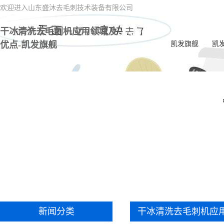
欢迎进入山东盛沐去毛刺技术装备有限公司
干冰清洗去毛刺机应用领域及
优点-凯发旗舰
凯发旗舰
凯
电
一
喷油
电
内交
ec
双
新闻分类
干冰清洗去毛刺机应
一体
毛