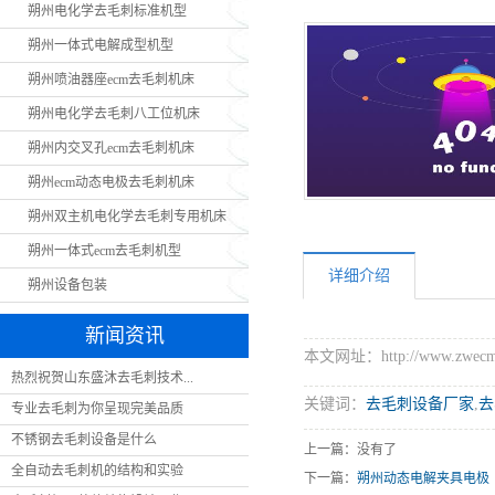
朔州电化学去毛刺标准机型
朔
朔州一体式电解成型机型
朔州喷油器座ecm去毛刺机床
朔州电化学去毛刺八工位机床
朔州内交叉孔ecm去毛刺机床
朔州ecm动态电极去毛刺机床
朔州双主机电化学去毛刺专用机床
朔州一体式ecm去毛刺机型
详细介绍
朔州设备包装
新闻资讯
本文网址：http://www.zwecm.c
热烈祝贺山东盛沐去毛刺技术...
关键词：
去毛刺设备厂家
,
去
专业去毛刺为你呈现完美品质
不锈钢去毛刺设备是什么
上一篇：没有了
全自动去毛刺机的结构和实验
下一篇：
朔州动态电解夹具电极