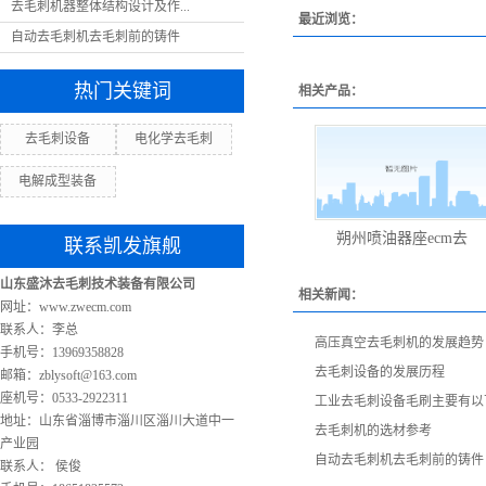
去毛刺机器整体结构设计及作...
最近浏览：
自动去毛刺机去毛刺前的铸件
热门关键词
相关产品：
去毛刺设备
电化学去毛刺
电解成型装备
朔州喷油器座ecm去
联系凯发旗舰
山东盛沐去毛刺技术装备有限公司
相关新闻：
网址：www.zwecm.com
联系人：李总
高压真空去毛刺机的发展趋势
手机号：13969358828
去毛刺设备的发展历程
邮箱：
zblysoft@163.com
座机号：0533-2922311
工业去毛刺设备毛刷主要有以
地址：山东省淄博市淄川区淄川大道中一
去毛刺机的选材参考
产业园
自动去毛刺机去毛刺前的铸件
联系人： 侯俊