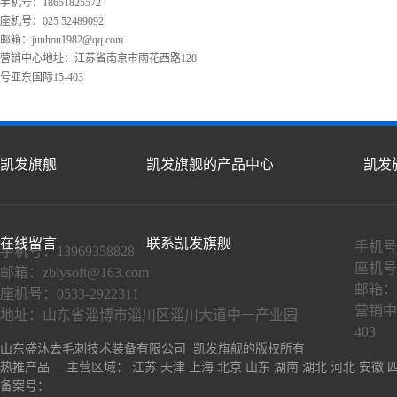
手机号：18651825572
座机号：025 52489092
邮箱：
junhou1982@qq.com
营销中心地址：江苏省南京市雨花西路128
号亚东国际15-403
凯发旗舰
凯发旗舰的产品中心
凯发
在线留言
联系凯发旗舰
手机号：
手机号：13969358828
座机号：
邮箱：
zblysoft@163.com
邮箱：
座机号：0533-2922311
营销中
地址：山东省淄博市淄川区淄川大道中一产业园
403
山东盛沐去毛刺技术装备有限公司 凯发旗舰的版权所有
热推产品
| 主营区域：
江苏
天津
上海
北京
山东
湖南
湖北
河北
安徽
备案号：