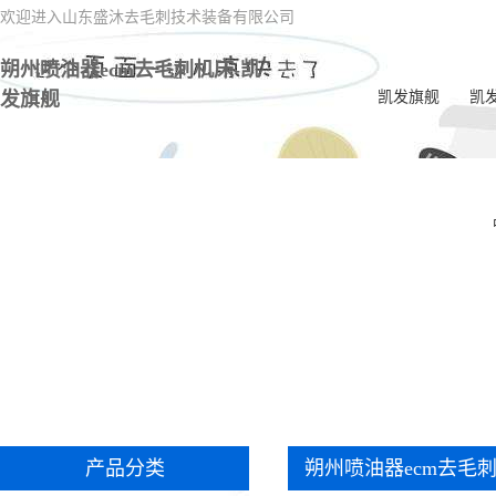
欢迎进入山东盛沐去毛刺技术装备有限公司
朔州喷油器ecm去毛刺机床-凯
发旗舰
凯发旗舰
凯
朔
朔
朔州
朔
朔州
刺
朔州
朔
产品分类
朔州喷油器ecm去毛
朔州
学