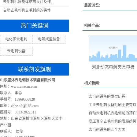
去毛刺机器整体结构设计及作...
最近浏览：
自动去毛刺机去毛刺前的铸件
热门关键词
相关产品：
电化学去毛刺
电解成型装备
去毛刺设备
河北动态电解夹具电极
联系凯发旗舰
山东盛沐去毛刺技术装备有限公司
相关新闻：
网址：www.zwecm.com
联系人：李总
去毛刺设备的发展历程
手机号：13969358828
工业去毛刺设备毛刷主要有以
邮箱：
zblysoft@163.com
座机号：0533-2922311
自动去毛刺机去毛刺前的铸件
地址：山东省淄博市淄川区淄川大道中一
高压真空去毛刺机的发展趋势
产业园
去毛刺设备的四个方面
联系人： 侯俊