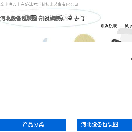
欢迎进入山东盛沐去毛刺技术装备有限公司
河北设备包装图-凯发旗舰
凯发旗舰
凯
河
河
河北
河
河北
刺
河北
河
产品分类
河北设备包装图
河北
学