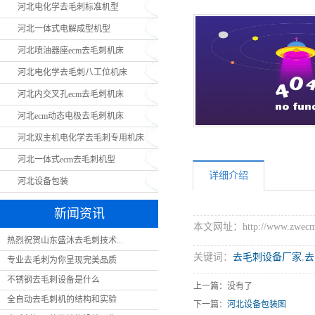
河北电化学去毛刺标准机型
河
河北一体式电解成型机型
河北喷油器座ecm去毛刺机床
河北电化学去毛刺八工位机床
河北内交叉孔ecm去毛刺机床
河北ecm动态电极去毛刺机床
河北双主机电化学去毛刺专用机床
河北一体式ecm去毛刺机型
详细介绍
河北设备包装
新闻资讯
本文网址：http://www.zwecm.c
热烈祝贺山东盛沐去毛刺技术...
关键词：
去毛刺设备厂家
,
去
专业去毛刺为你呈现完美品质
不锈钢去毛刺设备是什么
上一篇：没有了
全自动去毛刺机的结构和实验
下一篇：
河北设备包装图