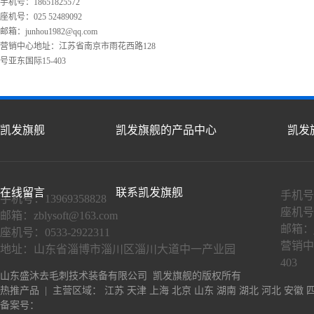
手机号：18651825572
座机号：025 52489092
邮箱：
junhou1982@qq.com
营销中心地址：江苏省南京市雨花西路128
号亚东国际15-403
凯发旗舰
凯发旗舰的产品中心
凯发
在线留言
联系凯发旗舰
手机号：
手机号：13969358828
座机号：
邮箱：
zblysoft@163.com
邮箱：
座机号：0533-2922311
营销中
地址：山东省淄博市淄川区淄川大道中一产业园
403
山东盛沐去毛刺技术装备有限公司 凯发旗舰的版权所有
热推产品
| 主营区域：
江苏
天津
上海
北京
山东
湖南
湖北
河北
安徽
备案号：