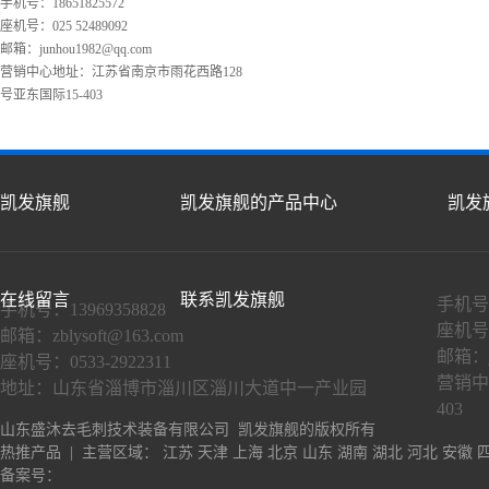
手机号：18651825572
座机号：025 52489092
邮箱：
junhou1982@qq.com
营销中心地址：江苏省南京市雨花西路128
号亚东国际15-403
凯发旗舰
凯发旗舰的产品中心
凯发
在线留言
联系凯发旗舰
手机号：
手机号：13969358828
座机号：
邮箱：
zblysoft@163.com
邮箱：
座机号：0533-2922311
营销中
地址：山东省淄博市淄川区淄川大道中一产业园
403
山东盛沐去毛刺技术装备有限公司 凯发旗舰的版权所有
热推产品
| 主营区域：
江苏
天津
上海
北京
山东
湖南
湖北
河北
安徽
备案号：