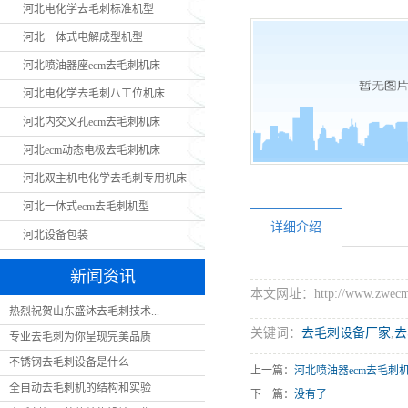
河北电化学去毛刺标准机型
河
河北一体式电解成型机型
河北喷油器座ecm去毛刺机床
河北电化学去毛刺八工位机床
河北内交叉孔ecm去毛刺机床
河北ecm动态电极去毛刺机床
河北双主机电化学去毛刺专用机床
河北一体式ecm去毛刺机型
详细介绍
河北设备包装
新闻资讯
本文网址：http://www.zwecm.c
热烈祝贺山东盛沐去毛刺技术...
关键词：
去毛刺设备厂家
,
去
专业去毛刺为你呈现完美品质
不锈钢去毛刺设备是什么
上一篇：
河北喷油器ecm去毛刺
全自动去毛刺机的结构和实验
下一篇：
没有了