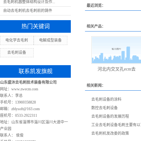
去毛刺机器整体结构设计及作...
最近浏览：
自动去毛刺机去毛刺前的铸件
热门关键词
相关产品：
电化学去毛刺
电解成型装备
去毛刺设备
河北内交叉孔ecm去
联系凯发旗舰
山东盛沐去毛刺技术装备有限公司
相关新闻：
网址：www.zwecm.com
联系人：李总
去毛刺设备的涂料
手机号：13969358828
数控去毛刺设备
邮箱：
zblysoft@163.com
座机号：0533-2922311
去毛刺设备的发展历程
地址：山东省淄博市淄川区淄川大道中一
工业去毛刺设备毛刷主要有以
产业园
去毛刺机发改委的政策
联系人： 侯俊