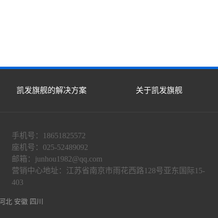
凯发旗舰的解决方案
关于凯发旗舰
手机号：18651825572
座机号：025-52489092
邮箱：
junhou1982@qq.com
营销中心地址：江苏省南京市雨花西路128号亚东国际15-
403
河北
安徽
四川