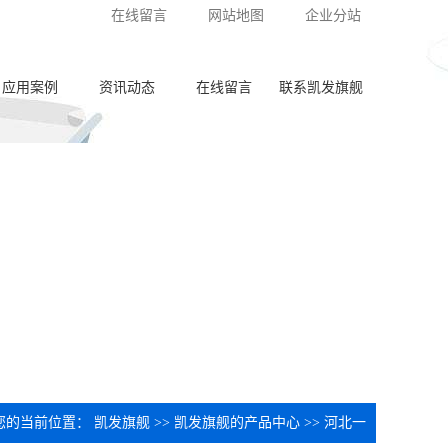
在线留言
网站地图
企业分站
应用案例
资讯动态
在线留言
联系凯发旗舰
泵体加工
公司新闻
齿轮加工
行业动态
阀板加工
常见问答
阀体加工
纺杯加工
共轨管加工
喷油器座加工
您的当前位置：
凯发旗舰
>>
凯发旗舰的产品中心
>>
河北一
针阀体圈槽加工