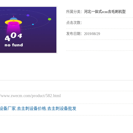
河北设备包装
毛刺机型
床
所属分类：
河北一体式ecm去毛刺机型
点击次数：
发布日期：
2019/08/29
ww.zwecm.com/product/582.html
设备厂家
,
去主刺设备价格
,
去主刺设备批发