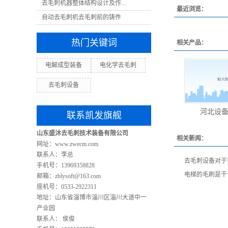
去毛刺机器整体结构设计及作...
最近浏览：
自动去毛刺机去毛刺前的铸件
热门关键词
相关产品：
电解成型装备
电化学去毛刺
去毛刺设备
河北设
联系凯发旗舰
山东盛沐去毛刺技术装备有限公司
相关新闻：
网址：www.zwecm.com
联系人：李总
去毛刺设备对于
手机号：13969358828
电梯的毛刷是干
邮箱：
zblysoft@163.com
座机号：0533-2922311
地址：山东省淄博市淄川区淄川大道中一
产业园
联系人： 侯俊