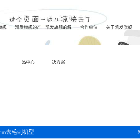
旗舰
凯发旗舰的产
凯发旗舰的解
合作单位
关于凯发旗舰
河北电化学去毛
凯发旗舰的简介
品中心
决方案
河北一体式电解
刺标准机型
营业执照
河北喷油器座ecm
成型机型
联系凯发旗舰
河北电化学去毛
去毛刺机床
河北内交叉孔ecm
刺八工位机床
河北ecm动态电极
去毛刺机床
河北双主机电化
去毛刺机床
cm去毛刺机型
河北一体式ecm去
学去毛刺专用机