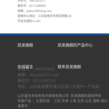
手机号：18651825572
座机号：025 52489092
邮箱：
junhou1982@qq.com
营销中心地址：江苏省南京市雨花西路128
号亚东国际15-403
凯发旗舰
凯发旗舰的产品中心
在线留言
联系凯发旗舰
手机号：13969358828
邮箱：
zblysoft@163.com
座机号：0533-2922311
地址：山东省淄博市淄川区淄川大道中一产业园
山东盛沐去毛刺技术装备有限公司 凯发旗舰的版权所有
热推产品
| 主营区域：
江苏
天津
上海
北京
山东
湖南
湖北
备案号：