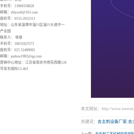
手机号：13969358828
邮箱：
zblysoft@163.com
座机号：0533-2922311
地址：山东省淄博市淄川区淄川大道中一
产业园
联系人： 侯俊
手机号：18651825572
座机号：025 52489092
邮箱：
junhou1982@qq.com
营销中心地址：江苏省南京市雨花西路128
号亚东国际15-403
本文网址：http://www.zwecm.c
关键词：
去主刺设备厂家
,
去