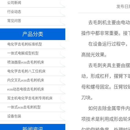
公司新闻
发布日
行业动态
常见问答
去毛刺机主要由电动
操作中都非常重要。接
产品分类
在设备运行过程中，
电化学去毛刺标准机型
一体式电解成型机型
高抛光效果。
喷油器座ecm去毛刺机床
去毛刺夹具主要由摆
电化学去毛刺八工位机床
动，形成杠杆，摆臂下
内交叉孔ecm去毛刺机床
母和螺母固定。压臂铰
ecm动态电极去毛刺机床
刀块。
双主机电化学去毛刺专用机床
一体式ecm去毛刺机型
如何去除金属零件内
设备包装
项技术是利用成形齿轮
新闻资讯
匀的倒棱角度。处理时