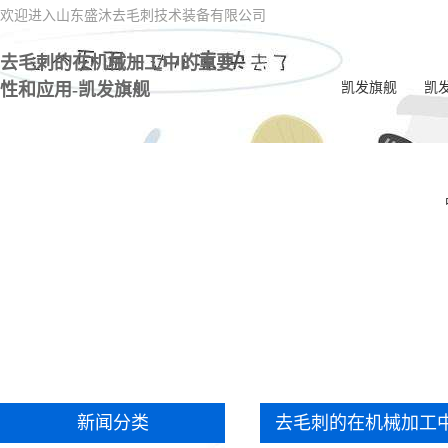
欢迎进入山东盛沐去毛刺技术装备有限公司
去毛刺的在机械加工中的重要
性和应用-凯发旗舰
凯发旗舰
凯
电
一
喷油
电
内交
ec
双
新闻分类
去毛刺的在机械加工
一体
毛