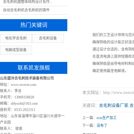
去毛刺机器整体结构设计及作...
自动去毛刺机去毛刺前的铸件
热门关键词
我们的工艺设计师将与您
电化学去毛刺
去毛刺设备
确保阴极的设计能正好适合
通过设计合适的、含有阴
电解成型装备
在直流电源上提供短路检
确保阴极是由导电材料制
联系凯发旗舰
确定使用最佳电解液。
山东盛沐去毛刺技术装备有限公司
网址：www.zwecm.com
联系人：李总
本文网址：http://www.zwecm.c
手机号：13969358828
邮箱：
zblysoft@163.com
关键词：
去毛刺设备厂家
,
去
座机号：0533-2922311
地址：山东省淄博市淄川区淄川大道中一
上一篇：
ecm生产加工
产业园
下一篇：
没有了
联系人： 侯俊