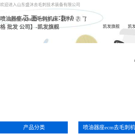
欢迎进入山东盛沐去毛刺技术装备有限公司
喷油器座ecm去毛刺机床【价
格 批发 公司】-凯发旗舰
凯发旗舰
凯
电
一
喷油
电
内交
ec
双
产品分类
喷油器座ecm去毛刺
一体
毛