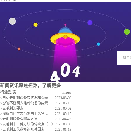
手机号
新闻资讯
聚焦盛沐，了解更多
行业动态
moer
>
自动去毛刺设备应该怎样保养
2023-08-09
>
影响不锈钢去毛刺设备的要素
2021-06-16
>
去毛刺的要素
2021-06-02
>
浅析电化学去毛刺的工艺特点
2021-05-15
>
去毛刺设备有哪些方法
2021-04-28
>
去毛刺十三种方法的优缺点（二）
2021-03-08
>
去毛刺工艺选择的几种因素
2021-01-13