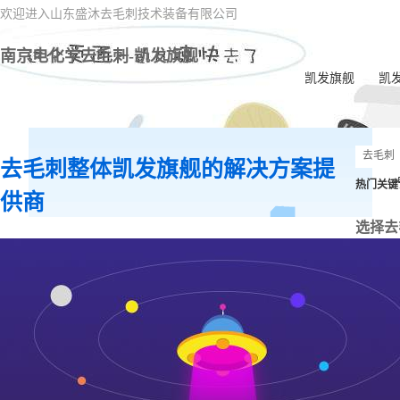
欢迎进入山东盛沐去毛刺技术装备有限公司
南京电化学去毛刺-凯发旗舰
凯发旗舰
凯
去毛刺整体凯发旗舰的解决方案提
热门关键
供商
选择去