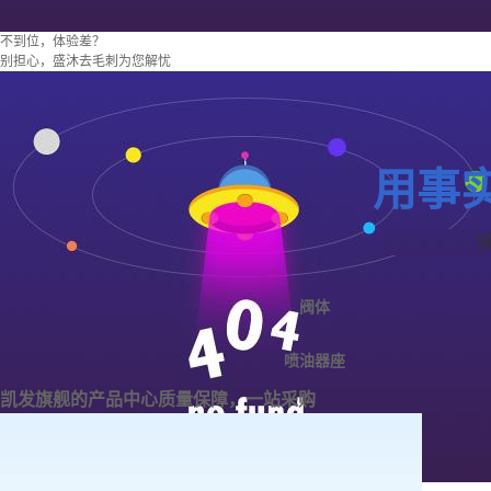
不到位，体验差？
别担心，盛沐去毛刺为您解忧
用事
阀体
喷油器座
凯发旗舰的产品中心
质量保障，一站采购