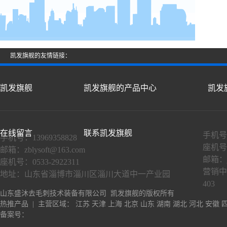
凯发旗舰的友情链接：
凯发旗舰
凯发旗舰的产品中心
凯发
在线留言
联系凯发旗舰
手机号：
手机号：13969358828
座机号：
邮箱：
zblysoft@163.com
邮箱：
座机号：0533-2922311
营销中
地址：山东省淄博市淄川区淄川大道中一产业园
403
山东盛沐去毛刺技术装备有限公司 凯发旗舰的版权所有
热推产品
| 主营区域：
江苏
天津
上海
北京
山东
湖南
湖北
河北
安徽
备案号：