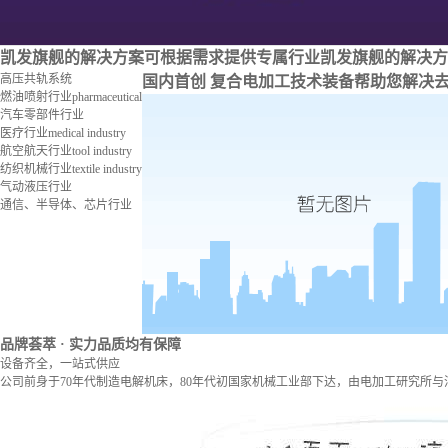
凯发旗舰的解决方案
可根据需求提供专属行业凯发旗舰的解决方
高压共轨系统
国内首创 复合电加工技术装备
帮助您解决
燃油喷射行业
pharmaceutical
汽车零部件行业
医疗行业
medical industry
航空航天行业
tool industry
纺织机械行业
textile industry
气动液压行业
通信、半导体、芯片行业
品牌荟萃
· 实力品质均有保障
设备齐全，一站式供应
公司前身于70年代制造电解机床，80年代初国家机械工业部下达，由电加工研究所