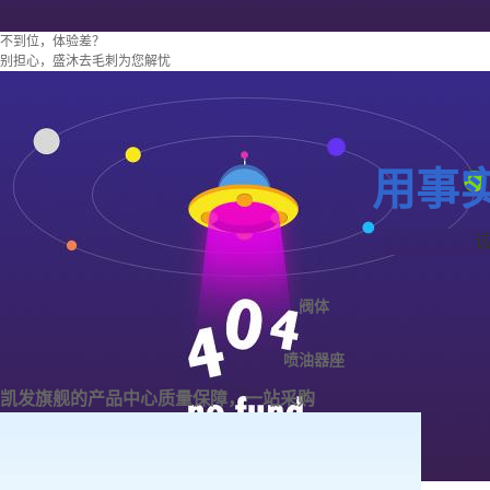
不到位，体验差？
别担心，盛沐去毛刺为您解忧
用事
阀体
喷油器座
凯发旗舰的产品中心
质量保障，一站采购