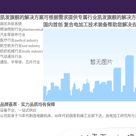
凯发旗舰的解决方案
可根据需求提供专属行业凯发旗舰的解决方
高压共轨系统
国内首创 复合电加工技术装备
帮助您解决
燃油喷射行业
pharmaceutical
汽车零部件行业
医疗行业
medical industry
航空航天行业
tool industry
纺织机械行业
textile industry
气动液压行业
通信、半导体、芯片行业
品牌荟萃
· 实力品质均有保障
设备齐全，一站式供应
公司前身于70年代制造电解机床，80年代初国家机械工业部下达，由电加工研究所