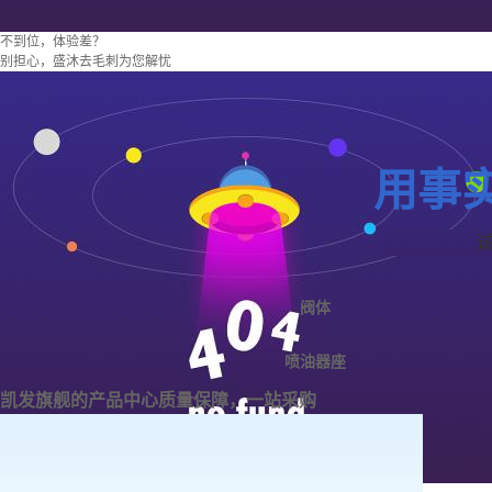
不到位，体验差？
别担心，盛沐去毛刺为您解忧
用事
阀体
喷油器座
凯发旗舰的产品中心
质量保障，一站采购