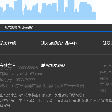
凯发旗舰的友情链接：
凯发旗舰
凯发旗舰的产品中心
凯发
在线留言
联系凯发旗舰
手机号：
手机号：13969358828
座机号：
邮箱：
zblysoft@163.com
邮箱：
座机号：0533-2922311
营销中
地址：山东省淄博市淄川区淄川大道中一产业园
403
山东盛沐去毛刺技术装备有限公司 凯发旗舰的版权所有
热推产品
| 主营区域：
江苏
天津
上海
北京
山东
湖南
湖北
河北
安徽
备案号：