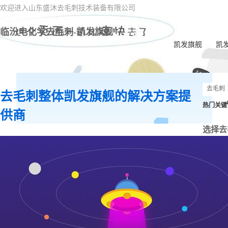
欢迎进入山东盛沐去毛刺技术装备有限公司
临汾电化学去毛刺-凯发旗舰
凯发旗舰
凯
去毛刺整体凯发旗舰的解决方案提
热门关键
供商
选择去