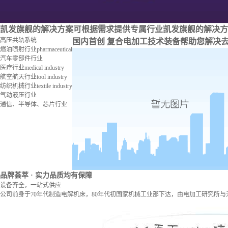
凯发旗舰的解决方案
可根据需求提供专属行业凯发旗舰的解决方
高压共轨系统
国内首创 复合电加工技术装备
帮助您解决
燃油喷射行业
pharmaceutical
汽车零部件行业
医疗行业
medical industry
航空航天行业
tool industry
纺织机械行业
textile industry
气动液压行业
通信、半导体、芯片行业
品牌荟萃
· 实力品质均有保障
设备齐全，一站式供应
公司前身于70年代制造电解机床，80年代初国家机械工业部下达，由电加工研究所