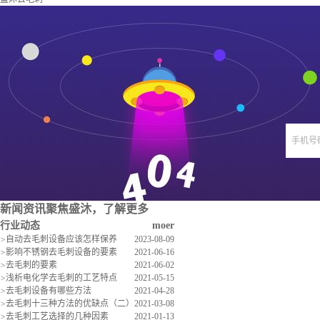
手机号
新闻资讯
聚焦盛沐，了解更多
行业动态
moer
>
自动去毛刺设备应该怎样保养
2023-08-09
>
影响不锈钢去毛刺设备的要素
2021-06-16
>
去毛刺的要素
2021-06-02
>
浅析电化学去毛刺的工艺特点
2021-05-15
>
去毛刺设备有哪些方法
2021-04-28
>
去毛刺十三种方法的优缺点（二）
2021-03-08
>
去毛刺工艺选择的几种因素
2021-01-13