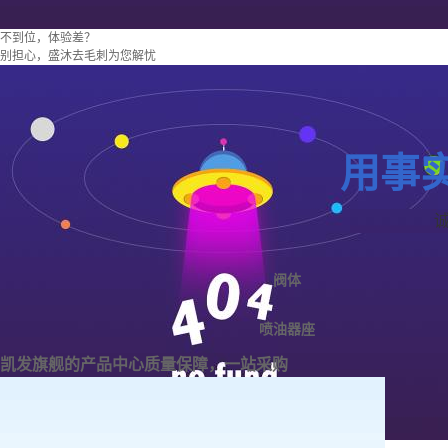
不到位，体验差？
别担心，盛沐去毛刺为您解忧
用事
阀体
喷油器座
凯发旗舰的产品中心
质量保障，一站采购