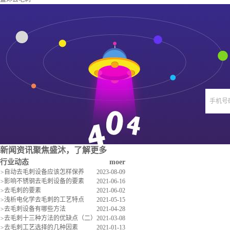
手机号
新闻资讯
聚焦盛沐，了解更多
行业动态
moer
>
自动去毛刺设备应该怎样保养
2023-08-09
>
影响不锈钢去毛刺设备的要素
2021-06-16
>
去毛刺的要素
2021-06-02
>
浅析电化学去毛刺的工艺特点
2021-05-15
>
去毛刺设备有哪些方法
2021-04-28
>
去毛刺十三种方法的优缺点（二）
2021-03-08
>
去毛刺工艺选择的几种因素
2021-01-13