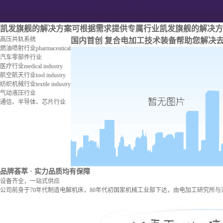
凯发旗舰的解决方案
可根据需求提供专属行业凯发旗舰的解决方
高压共轨系统
国内首创 复合电加工技术装备
帮助您解决
燃油喷射行业
pharmaceutical
汽车零部件行业
医疗行业
medical industry
航空航天行业
tool industry
纺织机械行业
textile industry
气动液压行业
通信、半导体、芯片行业
品牌荟萃
· 实力品质均有保障
设备齐全，一站式供应
公司前身于70年代制造电解机床，80年代初国家机械工业部下达，由电加工研究所