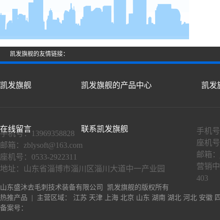
凯发旗舰的友情链接：
凯发旗舰
凯发旗舰的产品中心
凯发
在线留言
联系凯发旗舰
手机号：
手机号：13969358828
座机号：
邮箱：
zblysoft@163.com
邮箱：
座机号：0533-2922311
营销中
地址：山东省淄博市淄川区淄川大道中一产业园
403
山东盛沐去毛刺技术装备有限公司 凯发旗舰的版权所有
热推产品
| 主营区域：
江苏
天津
上海
北京
山东
湖南
湖北
河北
安徽
备案号：