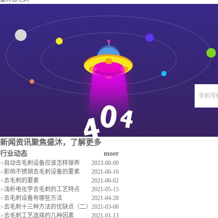
手机号
新闻资讯
聚焦盛沐，了解更多
行业动态
moer
>
自动去毛刺设备应该怎样保养
2023-08-09
>
影响不锈钢去毛刺设备的要素
2021-06-16
>
去毛刺的要素
2021-06-02
>
浅析电化学去毛刺的工艺特点
2021-05-15
>
去毛刺设备有哪些方法
2021-04-28
>
去毛刺十三种方法的优缺点（二）
2021-03-08
>
去毛刺工艺选择的几种因素
2021-01-13