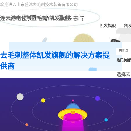
欢迎进入山东盛沐去毛刺技术装备有限公司
连云港电化学去毛刺-凯发旗舰
凯发旗舰
凯
去毛刺整体凯发旗舰的解决方案提
热门关键
供商
选择去