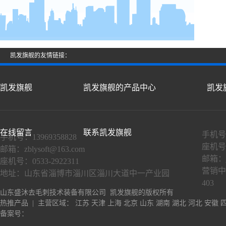
凯发旗舰的友情链接：
凯发旗舰
凯发旗舰的产品中心
凯发
在线留言
联系凯发旗舰
手机号：
手机号：13969358828
座机号：
邮箱：
zblysoft@163.com
邮箱：
座机号：0533-2922311
营销中
地址：山东省淄博市淄川区淄川大道中一产业园
403
山东盛沐去毛刺技术装备有限公司 凯发旗舰的版权所有
热推产品
| 主营区域：
江苏
天津
上海
北京
山东
湖南
湖北
河北
安徽
备案号：