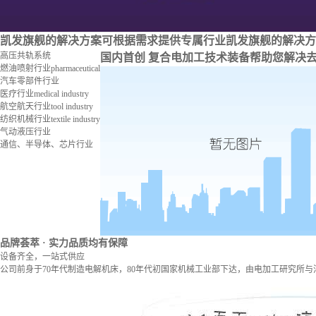
凯发旗舰的解决方案
可根据需求提供专属行业凯发旗舰的解决方
高压共轨系统
国内首创 复合电加工技术装备
帮助您解决
燃油喷射行业
pharmaceutical
汽车零部件行业
医疗行业
medical industry
航空航天行业
tool industry
纺织机械行业
textile industry
气动液压行业
通信、半导体、芯片行业
品牌荟萃
· 实力品质均有保障
设备齐全，一站式供应
公司前身于70年代制造电解机床，80年代初国家机械工业部下达，由电加工研究所