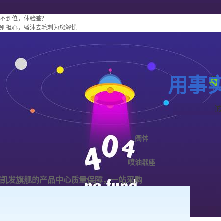
不到位，体验差？
别担心，盛沐去毛刺为您解忧
用事
阀体
喷油器座
凯发旗舰的产品中心
质量保障，一站采购