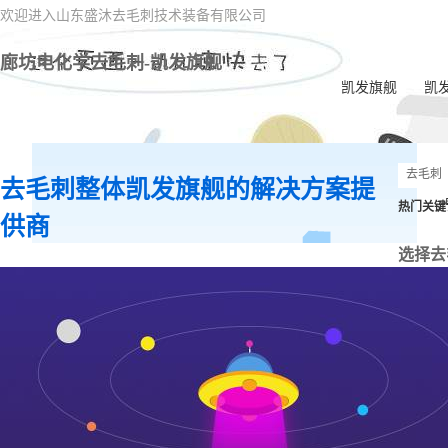
欢迎进入山东盛沐去毛刺技术装备有限公司
廊坊电化学去毛刺-凯发旗舰
凯发旗舰
凯
去毛刺整体凯发旗舰的解决方案提
热门关键
供商
选择去