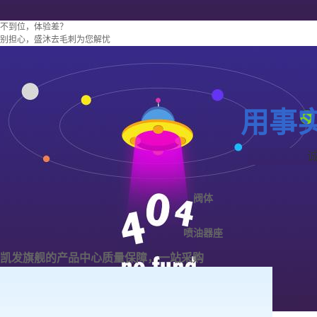
不到位，体验差？
别担心，盛沐去毛刺为您解忧
用事
阀体
喷油器座
凯发旗舰的产品中心
质量保障，一站采购