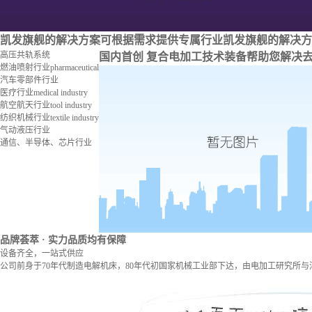
凯发旗舰的解决方案
可根据需求提供专属行业凯发旗舰的解决方
高压共轨系统
国内首创 复合电加工技术装备
帮助您解决
燃油喷射行业
pharmaceutical
汽车零部件行业
医疗行业
medical industry
航空航天行业
tool industry
纺织机械行业
textile industry
气动液压行业
通信、半导体、芯片行业
品牌荟萃
· 实力品质均有保障
设备齐全，一站式供应
公司前身于70年代制造电解机床，80年代初国家机械工业部下达，由电加工研究所