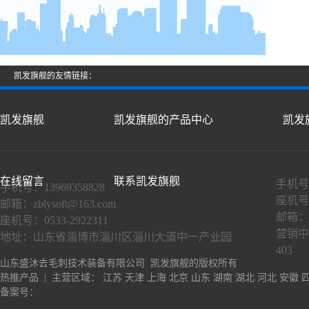
凯发旗舰的友情链接：
凯发旗舰
凯发旗舰的产品中心
凯发
在线留言
联系凯发旗舰
手机号：
手机号：13969358828
座机号：
邮箱：
zblysoft@163.com
邮箱：
座机号：0533-2922311
营销中
地址：山东省淄博市淄川区淄川大道中一产业园
403
山东盛沐去毛刺技术装备有限公司 凯发旗舰的版权所有
热推产品
| 主营区域：
江苏
天津
上海
北京
山东
湖南
湖北
河北
安徽
备案号：