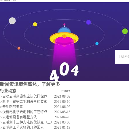
手机号
新闻资讯
聚焦盛沐，了解更多
行业动态
moer
>
自动去毛刺设备应该怎样保养
2023-08-09
>
影响不锈钢去毛刺设备的要素
2021-06-16
>
去毛刺的要素
2021-06-02
>
浅析电化学去毛刺的工艺特点
2021-05-15
>
去毛刺设备有哪些方法
2021-04-28
>
去毛刺十三种方法的优缺点（二）
2021-03-08
>
去毛刺工艺选择的几种因素
2021-01-13