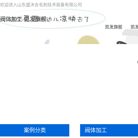
欢迎进入山东盛沐去毛刺技术装备有限公司
阀体加工-凯发旗舰
凯发旗舰
凯
电
一
喷油
电
内交
ec
双
案例分类
阀体加工
一体
毛