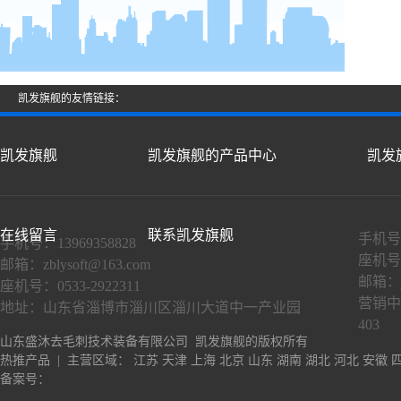
凯发旗舰的友情链接：
凯发旗舰
凯发旗舰的产品中心
凯发
在线留言
联系凯发旗舰
手机号：
手机号：13969358828
座机号：
邮箱：
zblysoft@163.com
邮箱：
座机号：0533-2922311
营销中
地址：山东省淄博市淄川区淄川大道中一产业园
403
山东盛沐去毛刺技术装备有限公司 凯发旗舰的版权所有
热推产品
| 主营区域：
江苏
天津
上海
北京
山东
湖南
湖北
河北
安徽
备案号：