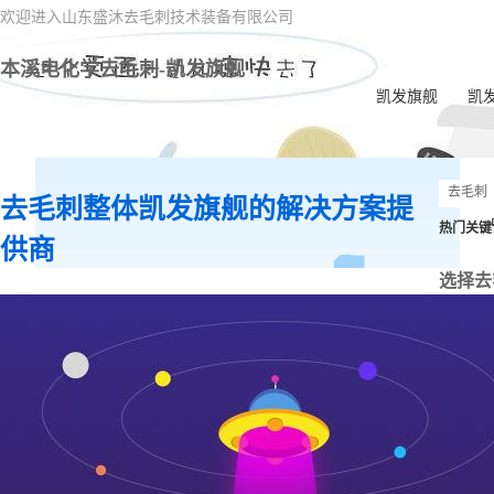
欢迎进入山东盛沐去毛刺技术装备有限公司
本溪电化学去毛刺-凯发旗舰
凯发旗舰
凯
去毛刺整体凯发旗舰的解决方案提
热门关键
供商
选择去