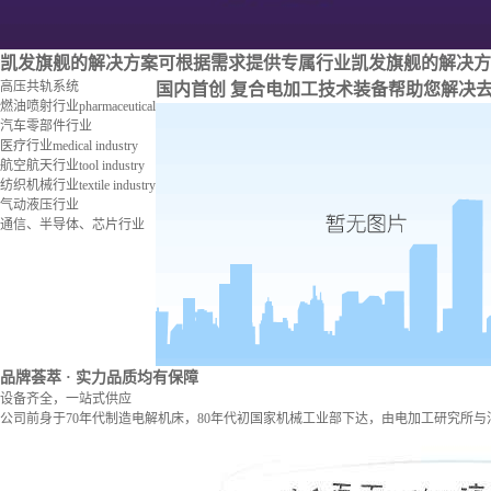
凯发旗舰的解决方案
可根据需求提供专属行业凯发旗舰的解决方
高压共轨系统
国内首创 复合电加工技术装备
帮助您解决
燃油喷射行业
pharmaceutical
汽车零部件行业
医疗行业
medical industry
航空航天行业
tool industry
纺织机械行业
textile industry
气动液压行业
通信、半导体、芯片行业
品牌荟萃
· 实力品质均有保障
设备齐全，一站式供应
公司前身于70年代制造电解机床，80年代初国家机械工业部下达，由电加工研究所