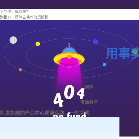
不到位，体验差？
别担心，盛沐去毛刺为您解忧
用事
阀体
喷油器座
凯发旗舰的产品中心
质量保障，一站采购