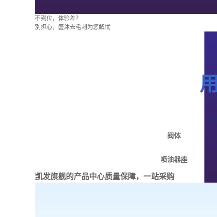
不到位，体验差？
别担心，盛沐去毛刺为您解忧
阀体
喷油器座
凯发旗舰的产品中心
质量保障，一站采购