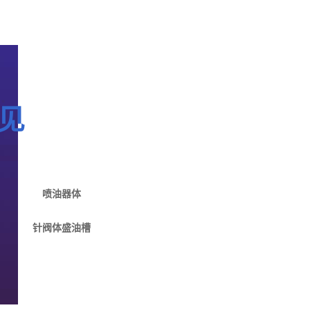
见
喷油器体
针阀体盛油槽