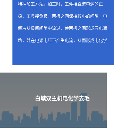
特种加工方法。加工时，工件接直流电源的正
极，工具接负极，两极之间保持较小的间隙。电
解液从极间间隙中流过，使两极之间形成导电通
路，并在电源电压下产生电流，从而形成电化学
阳极溶解。随着工具相对工件不断进给，工件金
属不断被电解，电解产物不断被电解液冲走，从
而两极间各处的间隙趋于一致，工件表面形成与
工具工作面基本相似的形状。
白城喷油器座ecm去
准
白城双主机电化学去毛
含有工装夹具（阴极）的固定装置是 ecm 工
艺的关键构件，因为固定装置的性质和形状决定
了从工件上去除材料的位置和量。阴极的设计旨