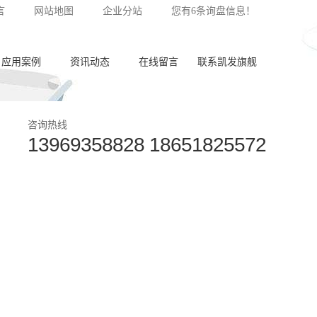
言
网站地图
企业分站
您有
6
条询盘信息！
应用案例
资讯动态
在线留言
联系凯发旗舰
泵体加工
公司新闻
咨询热线
13969358828 18651825572
齿轮加工
行业动态
阀板加工
常见问答
阀体加工
纺杯加工
共轨管加工
喷油器座加工
针阀体圈槽加工