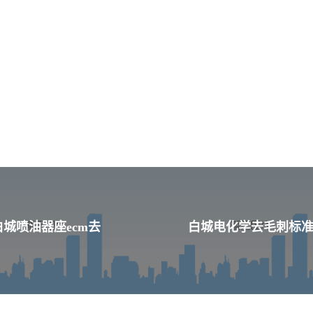
白城喷油器座ecm去
白城电化学去毛刺标