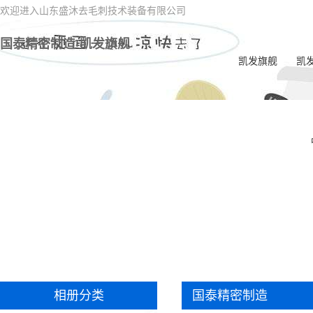
欢迎进入山东盛沐去毛刺技术装备有限公司
国泰精密制造-凯发旗舰
凯发旗舰
凯
电
一
喷油
电
内交
ec
双
相册分类
国泰精密制造
一体
毛