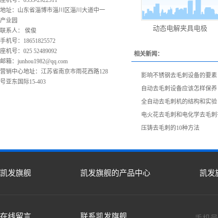
座机号：0533-2922311
地址：山东省淄博市淄川区淄川大道中一
产业园
动态电解夹具电极
联系人： 侯俊
手机号：18651825572
座机号：025 52489092
相关新闻：
邮箱：
junhou1982@qq.com
营销中心地址：江苏省南京市雨花西路128
影响不锈钢去毛刺设备的要素
号亚东国际15-403
自动去毛刺设备应该怎样保养
全自动去毛刺机的结构和实验
电火花去毛刺和电化学去毛刺
压铸去毛刺的10种方法
凯发旗舰
凯发旗舰的产品中心
凯发
在线留言
联系凯发旗舰