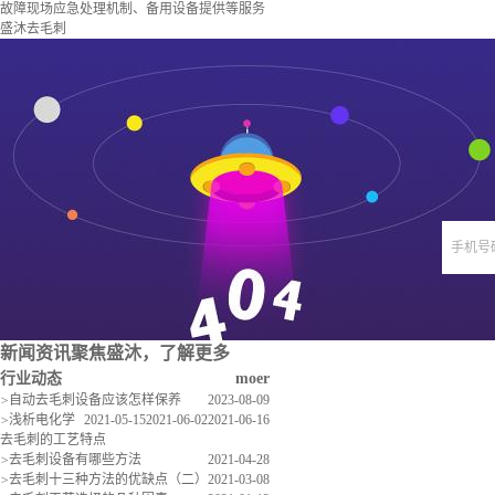
故障现场应急处理机制、备用设备提供等服务
盛沐去毛刺
手机号
新闻资讯
聚焦盛沐，了解更多
行业动态
moer
>
自动去毛刺设备应该怎样保养
2023-08-09
>
浅析电化学
2021-05-15
2021-06-02
2021-06-16
去毛刺的工艺特点
>
去毛刺设备有哪些方法
2021-04-28
>
去毛刺十三种方法的优缺点（二）
2021-03-08