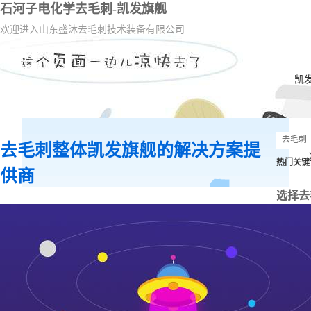
石河子电化学去毛刺-凯发旗舰
欢迎进入山东盛沐去毛刺技术装备有限公司
凯
去毛刺整体凯发旗舰的解决方案提
热门关键
供商
选择去