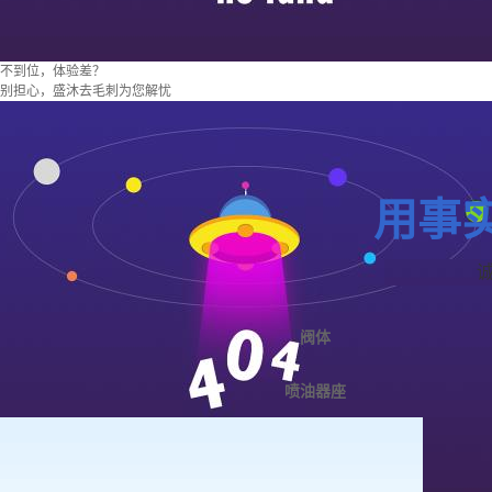
不到位，体验差？
别担心，盛沐去毛刺为您解忧
用事
阀体
喷油器座