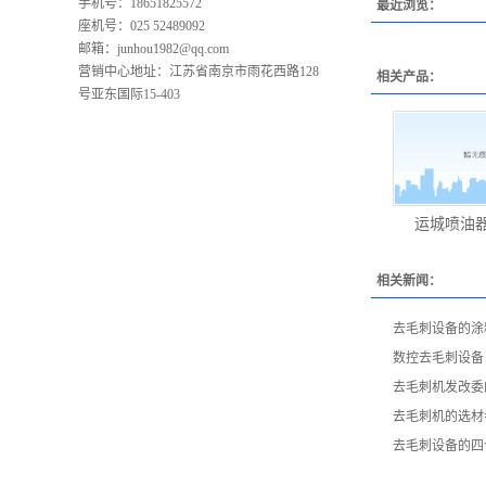
手机号：18651825572
最近浏览：
座机号：025 52489092
邮箱：
junhou1982@qq.com
营销中心地址：江苏省南京市雨花西路128
相关产品：
号亚东国际15-403
运城喷油器
相关新闻：
去毛刺设备的涂
数控去毛刺设备
去毛刺机发改委
去毛刺机的选材
去毛刺设备的四