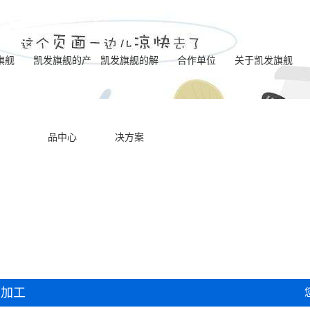
旗舰
凯发旗舰的产
凯发旗舰的解
合作单位
关于凯发旗舰
运城电化学去毛
凯发旗舰的简介
品中心
决方案
运城一体式电解
刺标准机型
营业执照
运城喷油器座ecm
成型机型
联系凯发旗舰
运城电化学去毛
去毛刺机床
运城内交叉孔ecm
刺八工位机床
运城ecm动态电极
去毛刺机床
运城双主机电化
去毛刺机床
产加工
运城一体式ecm去
学去毛刺专用机