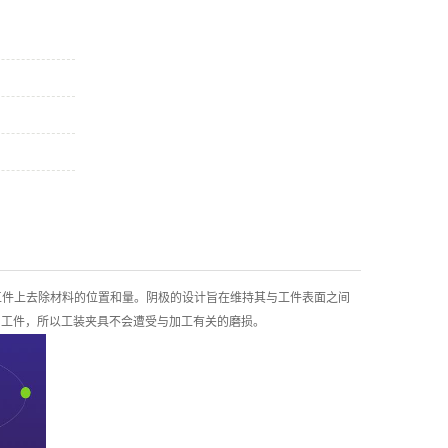
油器座ecm去毛刺机床
柱塞套加工
其他加工
从工件上去除材料的位置和量。阴极的设计旨在维持其与工件表面之间
到工件，所以工装夹具不会遭受与加工有关的磨损。