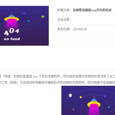
运城设备包装
毛刺机型
床
所属分类：
运城喷油器座ecm去毛刺机床
点击次数：
发布日期：
2019/08/29
具（阴极）的固定装置是 ecm 工艺的关键构件，因为固定装置的性质和形状决定了
和工件（阳极）之间流动的电解液可确保在冲洗间隙时去除材料。因为阴极不会接触