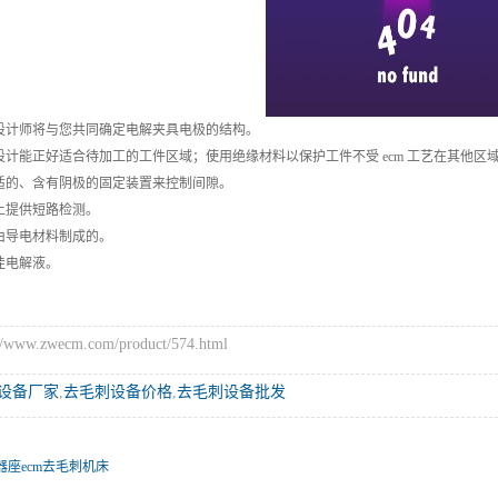
设计师将与您共同确定电解夹具电极的结构。
设计能正好适合待加工的工件区域；使用绝缘材料以保护工件不受 ecm 工艺在其他区
适的、含有阴极的固定装置来控制间隙。
上提供短路检测。
由导电材料制成的。
佳电解液。
ww.zwecm.com/product/574.html
设备厂家
,
去毛刺设备价格
,
去毛刺设备批发
器座ecm去毛刺机床