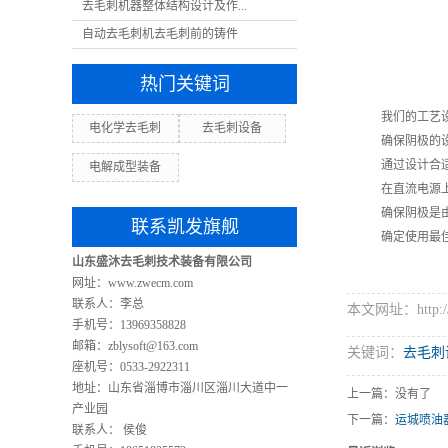
去毛刺机器整体结构设计及作...
自动去毛刺机去毛刺前的铸件
热门关键词
我们的工艺
电化学去毛刺
去毛刺设备
确保阴极的
通过设计合
电解成型装备
在直流电源
确保阴极是
联系凯发旗舰
确定使用最
山东盛沐去毛刺技术装备有限公司
网址：www.zwecm.com
联系人：李总
本文网址：http://w
手机号：13969358828
邮箱：
zblysoft@163.com
关键词：
去毛刺
座机号：0533-2922311
地址：山东省淄博市淄川区淄川大道中一
上一篇：没有了
产业园
下一篇：
运城喷油
联系人： 侯俊