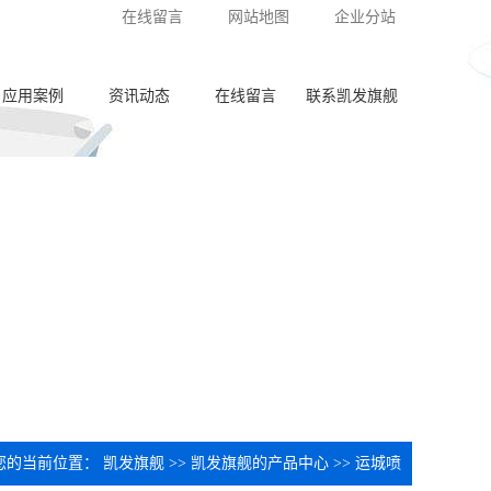
在线留言
网站地图
企业分站
应用案例
资讯动态
在线留言
联系凯发旗舰
泵体加工
公司新闻
齿轮加工
行业动态
阀板加工
常见问答
阀体加工
纺杯加工
共轨管加工
喷油器座加工
您的当前位置：
凯发旗舰
>>
凯发旗舰的产品中心
>>
运城喷
针阀体圈槽加工