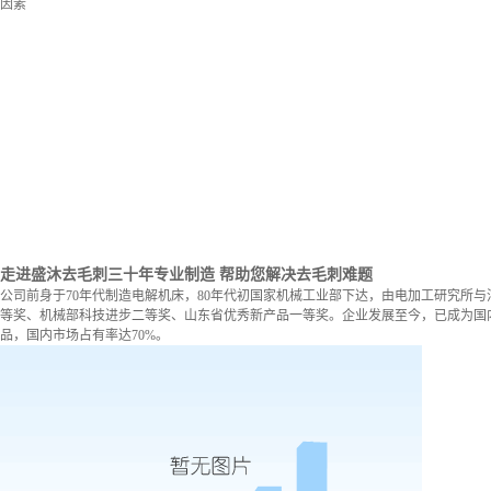
因素
走进盛沐去毛刺
三十年专业制造 帮助您解决去毛刺难题
公司前身于70年代制造电解机床，80年代初国家机械工业部下达，由电加工研究所与
等奖、机械部科技进步二等奖、山东省优秀新产品一等奖。企业发展至今，已成为国内
品，国内市场占有率达70%。