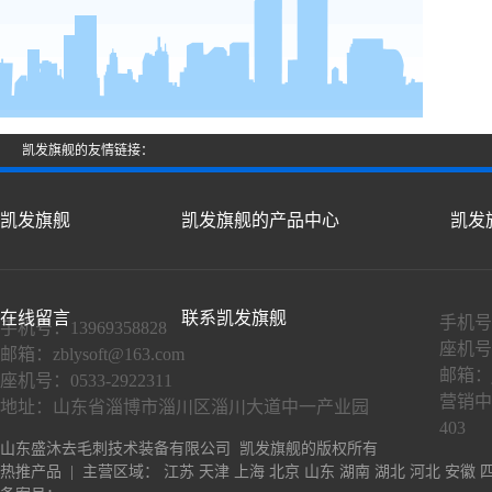
凯发旗舰的友情链接：
凯发旗舰
凯发旗舰的产品中心
凯发
在线留言
联系凯发旗舰
手机号：
手机号：13969358828
座机号：
邮箱：
zblysoft@163.com
邮箱：
座机号：0533-2922311
营销中
地址：山东省淄博市淄川区淄川大道中一产业园
403
山东盛沐去毛刺技术装备有限公司 凯发旗舰的版权所有
热推产品
| 主营区域：
江苏
天津
上海
北京
山东
湖南
湖北
河北
安徽