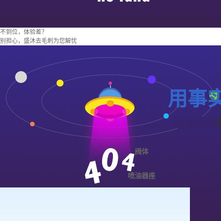
不到位，体验差？
别担心，盛沐去毛刺为您解忧
用事
阀体
喷油器座