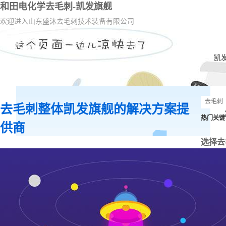
和田电化学去毛刺-凯发旗舰
欢迎进入山东盛沐去毛刺技术装备有限公司
凯
去毛刺整体凯发旗舰的解决方案提
热门关键
供商
选择去