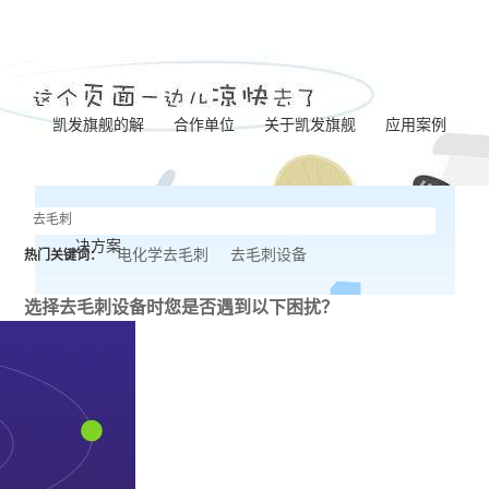
凯发旗舰的解
合作单位
关于凯发旗舰
应用案例
凯发旗舰的简介
泵体加工
决方案
营业执照
齿轮加工
电化学去毛刺
去毛刺设备
热门关键词：
联系凯发旗舰
阀板加工
选择去毛刺设备时
您是否遇到以下困扰？
阀体加工
纺杯加工
共轨管加工
针阀体圈槽加工