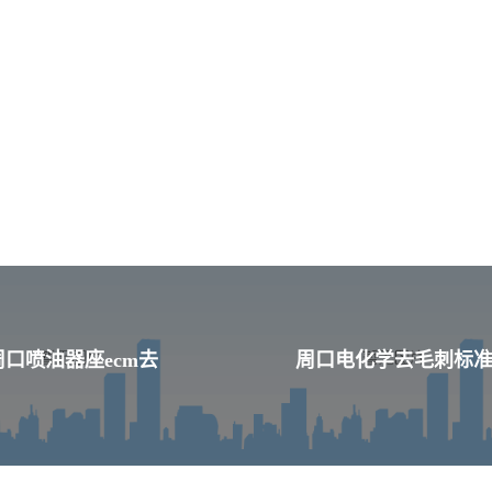
周口喷油器座ecm去
周口电化学去毛刺标