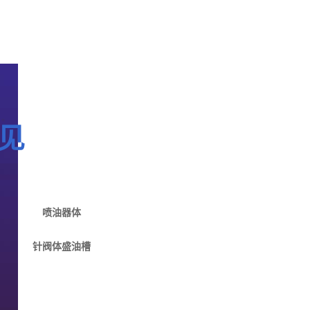
见
喷油器体
针阀体盛油槽