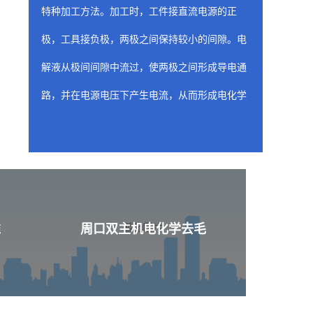
特种加工方法。加工时，工件接直流电源的正
极，工具接负极，两极之间保持较小的间隙。电
解液从极间间隙中流过，使两极之间形成导电通
路，并在电源电压下产生电流，从而形成电化学
阳极溶解。随着工具相对工件不断进给，工件金
属不断被电解，电解产物不断被电解液冲走，从
而两极间各处的间隙趋于一致，工件表面形成与
工具工作面基本相似的形状。
周口喷油器座ecm去
准
周口双主机电化学去毛
含有工装夹具（阴极）的固定装置是 ecm 工
艺的关键构件，因为固定装置的性质和形状决定
了从工件上去除材料的位置和量。阴极的设计旨