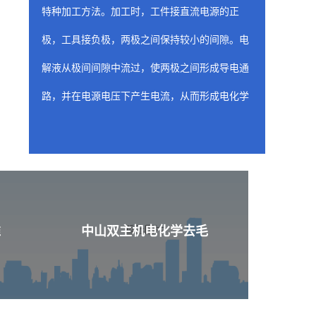
特种加工方法。加工时，工件接直流电源的正
极，工具接负极，两极之间保持较小的间隙。电
解液从极间间隙中流过，使两极之间形成导电通
路，并在电源电压下产生电流，从而形成电化学
阳极溶解。随着工具相对工件不断进给，工件金
属不断被电解，电解产物不断被电解液冲走，从
而两极间各处的间隙趋于一致，工件表面形成与
工具工作面基本相似的形状。
中山喷油器座ecm去
准
中山双主机电化学去毛
含有工装夹具（阴极）的固定装置是 ecm 工
艺的关键构件，因为固定装置的性质和形状决定
了从工件上去除材料的位置和量。阴极的设计旨