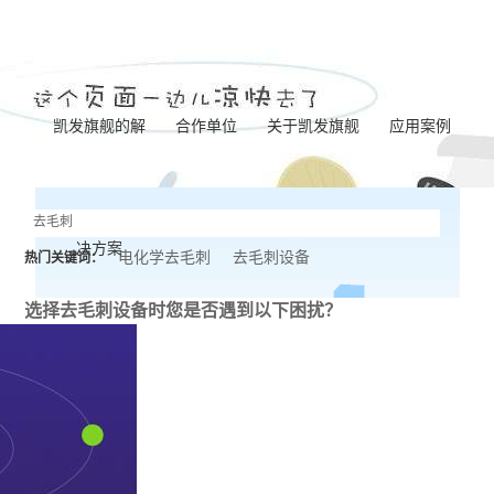
凯发旗舰的解
合作单位
关于凯发旗舰
应用案例
凯发旗舰的简介
泵体加工
决方案
营业执照
齿轮加工
电化学去毛刺
去毛刺设备
热门关键词：
联系凯发旗舰
阀板加工
选择去毛刺设备时
您是否遇到以下困扰？
阀体加工
纺杯加工
共轨管加工
针阀体圈槽加工