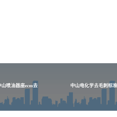
中山喷油器座ecm去
中山电化学去毛刺标