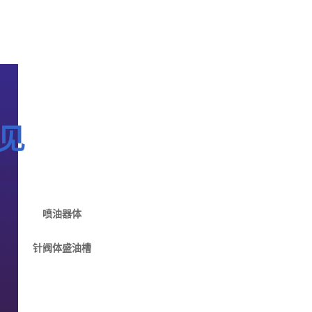
见
喷油器体
针阀体盛油槽