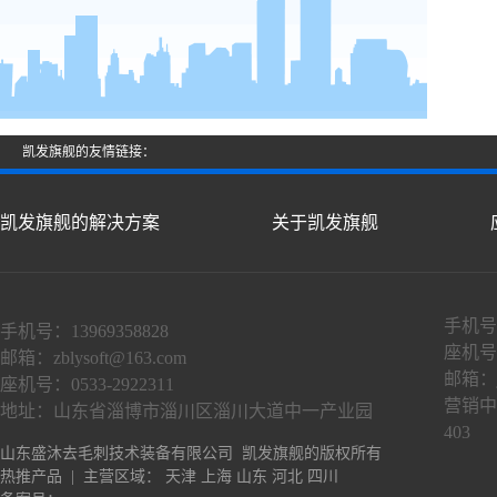
凯发旗舰的友情链接：
凯发旗舰的解决方案
关于凯发旗舰
手机号：
手机号：13969358828
座机号：
邮箱：
zblysoft@163.com
邮箱：
座机号：0533-2922311
营销中
地址：山东省淄博市淄川区淄川大道中一产业园
403
山东盛沐去毛刺技术装备有限公司 凯发旗舰的版权所有
热推产品
| 主营区域：
天津
上海
山东
河北
四川