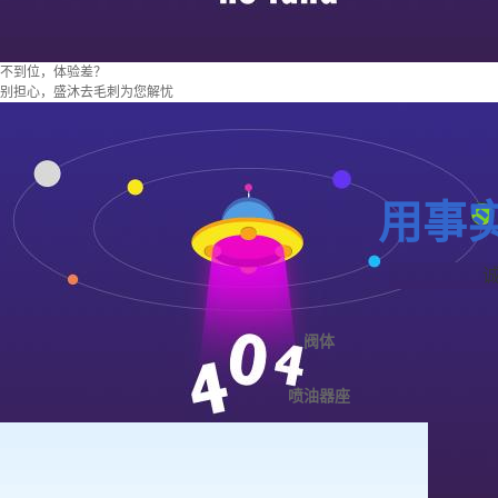
不到位，体验差？
别担心，盛沐去毛刺为您解忧
用事
阀体
喷油器座