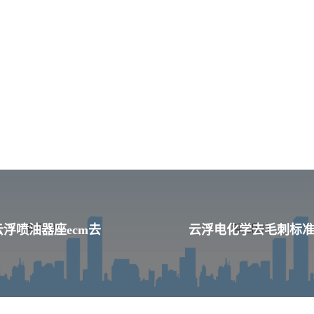
云浮喷油器座ecm去
云浮电化学去毛刺标