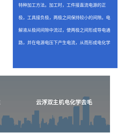
特种加工方法。加工时，工件接直流电源的正
极，工具接负极，两极之间保持较小的间隙。电
解液从极间间隙中流过，使两极之间形成导电通
路，并在电源电压下产生电流，从而形成电化学
阳极溶解。随着工具相对工件不断进给，工件金
属不断被电解，电解产物不断被电解液冲走，从
而两极间各处的间隙趋于一致，工件表面形成与
工具工作面基本相似的形状。
云浮喷油器座ecm去
准
云浮双主机电化学去毛
含有工装夹具（阴极）的固定装置是 ecm 工
艺的关键构件，因为固定装置的性质和形状决定
了从工件上去除材料的位置和量。阴极的设计旨