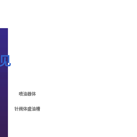
见
喷油器体
针阀体盛油槽