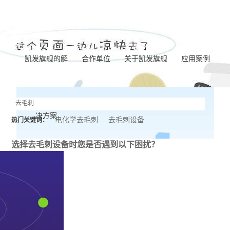
凯发旗舰的解
合作单位
关于凯发旗舰
应用案例
凯发旗舰的简介
泵体加工
决方案
营业执照
齿轮加工
电化学去毛刺
去毛刺设备
热门关键词：
联系凯发旗舰
阀板加工
选择去毛刺设备时
您是否遇到以下困扰？
阀体加工
纺杯加工
共轨管加工
针阀体圈槽加工