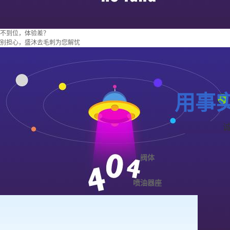
不到位，体验差？
别担心，盛沐去毛刺为您解忧
用事
阀体
喷油器座