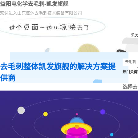
益阳电化学去毛刺-凯发旗舰
欢迎进入山东盛沐去毛刺技术装备有限公司
凯
去毛刺整体凯发旗舰的解决方案提
热门关键
供商
选择去