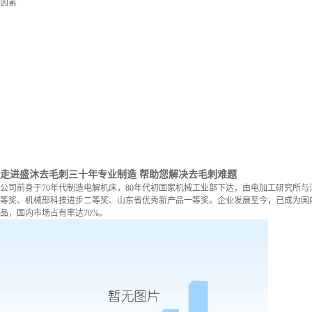
因素
走进盛沐去毛刺
三十年专业制造 帮助您解决去毛刺难题
公司前身于70年代制造电解机床，80年代初国家机械工业部下达，由电加工研究所与
等奖、机械部科技进步二等奖、山东省优秀新产品一等奖。企业发展至今，已成为国内
品，国内市场占有率达70%。