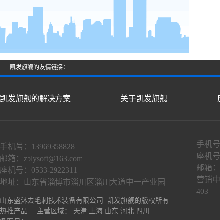
凯发旗舰的友情链接：
凯发旗舰的解决方案
关于凯发旗舰
手机号：
手机号：13969358828
座机号：
邮箱：
zblysoft@163.com
邮箱：
座机号：0533-2922311
营销中
地址：山东省淄博市淄川区淄川大道中一产业园
403
山东盛沐去毛刺技术装备有限公司 凯发旗舰的版权所有
热推产品
| 主营区域：
天津
上海
山东
河北
四川