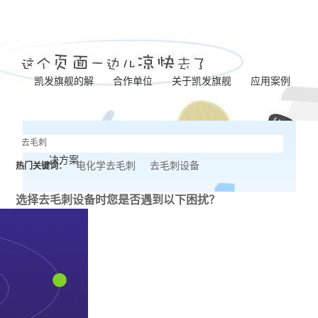
凯发旗舰的解
合作单位
关于凯发旗舰
应用案例
凯发旗舰的简介
泵体加工
决方案
营业执照
齿轮加工
电化学去毛刺
去毛刺设备
热门关键词：
联系凯发旗舰
阀板加工
选择去毛刺设备时
您是否遇到以下困扰？
阀体加工
纺杯加工
共轨管加工
针阀体圈槽加工