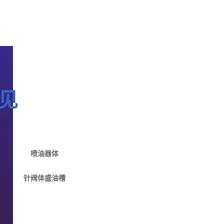
见
喷油器体
针阀体盛油槽