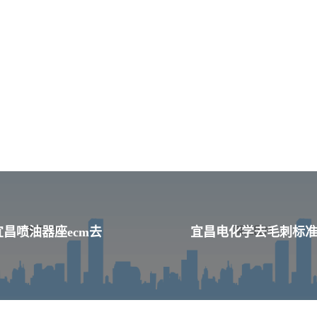
宜昌喷油器座ecm去
宜昌电化学去毛刺标