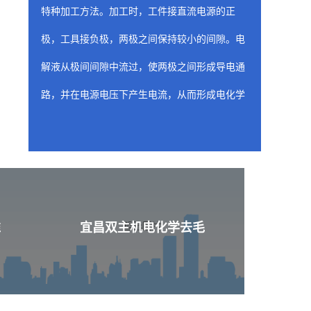
特种加工方法。加工时，工件接直流电源的正
极，工具接负极，两极之间保持较小的间隙。电
解液从极间间隙中流过，使两极之间形成导电通
路，并在电源电压下产生电流，从而形成电化学
阳极溶解。随着工具相对工件不断进给，工件金
属不断被电解，电解产物不断被电解液冲走，从
而两极间各处的间隙趋于一致，工件表面形成与
工具工作面基本相似的形状。
宜昌喷油器座ecm去
准
宜昌双主机电化学去毛
含有工装夹具（阴极）的固定装置是 ecm 工
艺的关键构件，因为固定装置的性质和形状决定
了从工件上去除材料的位置和量。阴极的设计旨