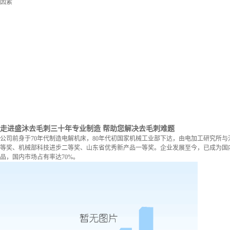
因素
走进盛沐去毛刺
三十年专业制造 帮助您解决去毛刺难题
公司前身于70年代制造电解机床，80年代初国家机械工业部下达，由电加工研究所与
等奖、机械部科技进步二等奖、山东省优秀新产品一等奖。企业发展至今，已成为国内
品，国内市场占有率达70%。