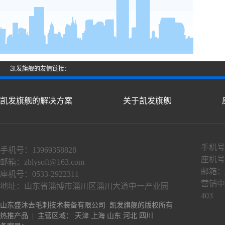
凯发旗舰的友情链接：
凯发旗舰的解决方案
关于凯发旗舰
手机号：
手机号：13969358828
座机号：
邮箱：
zblysoft@163.com
邮箱：
座机号：0533-2922311
营销中
地址：山东省淄博市淄川区淄川大道中一产业园
403
山东盛沐去毛刺技术装备有限公司 凯发旗舰的版权所有
热推产品
| 主营区域：
天津
上海
山东
河北
四川