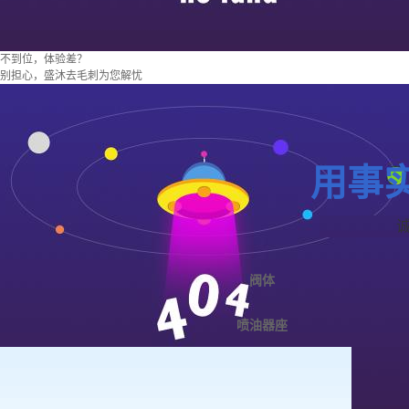
不到位，体验差？
别担心，盛沐去毛刺为您解忧
用事
阀体
喷油器座