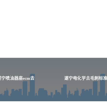
遂宁喷油器座ecm去
遂宁电化学去毛刺标