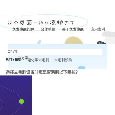
凯发旗舰的解
合作单位
关于凯发旗舰
应用案例
凯发旗舰的简介
泵体加工
决方案
营业执照
齿轮加工
电化学去毛刺
去毛刺设备
热门关键词：
联系凯发旗舰
阀板加工
选择去毛刺设备时
您是否遇到以下困扰？
阀体加工
纺杯加工
共轨管加工
针阀体圈槽加工