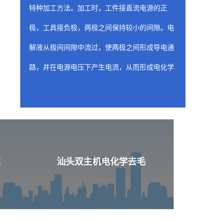
特种加工方法。加工时，工件接直流电源的正
极，工具接负极，两极之间保持较小的间隙。电
解液从极间间隙中流过，使两极之间形成导电通
路，并在电源电压下产生电流，从而形成电化学
阳极溶解。随着工具相对工件不断进给，工件金
属不断被电解，电解产物不断被电解液冲走，从
而两极间各处的间隙趋于一致，工件表面形成与
工具工作面基本相似的形状。
汕头喷油器座ecm去
准
汕头双主机电化学去毛
含有工装夹具（阴极）的固定装置是 ecm 工
艺的关键构件，因为固定装置的性质和形状决定
了从工件上去除材料的位置和量。阴极的设计旨