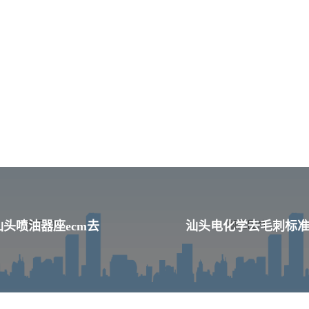
汕头喷油器座ecm去
汕头电化学去毛刺标