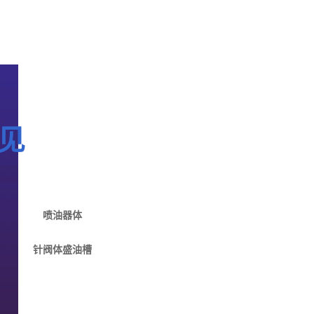
见
喷油器体
针阀体盛油槽