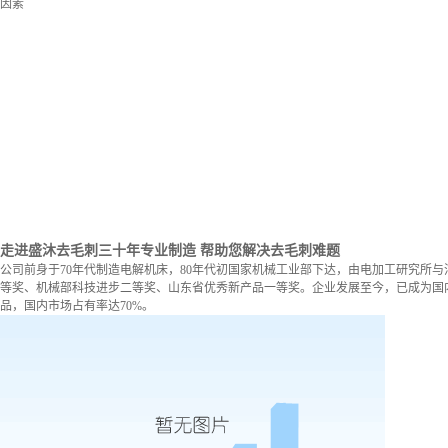
因素
走进盛沐去毛刺
三十年专业制造 帮助您解决去毛刺难题
公司前身于70年代制造电解机床，80年代初国家机械工业部下达，由电加工研究所与
等奖、机械部科技进步二等奖、山东省优秀新产品一等奖。企业发展至今，已成为国内
品，国内市场占有率达70%。