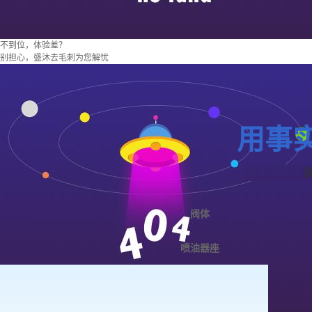
不到位，体验差？
别担心，盛沐去毛刺为您解忧
用事
阀体
喷油器座