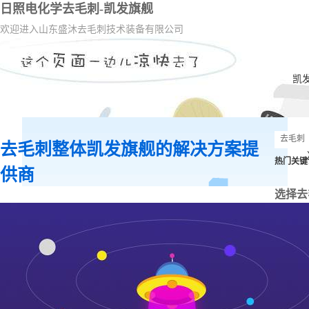
日照电化学去毛刺-凯发旗舰
欢迎进入山东盛沐去毛刺技术装备有限公司
凯
去毛刺整体凯发旗舰的解决方案提
热门关键
供商
选择去