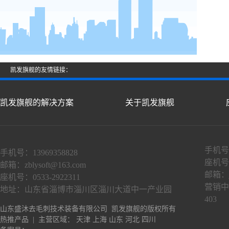
凯发旗舰的友情链接：
凯发旗舰的解决方案
关于凯发旗舰
手机号：
手机号：13969358828
座机号：
邮箱：
zblysoft@163.com
邮箱：
座机号：0533-2922311
营销中
地址：山东省淄博市淄川区淄川大道中一产业园
403
山东盛沐去毛刺技术装备有限公司 凯发旗舰的版权所有
热推产品
| 主营区域：
天津
上海
山东
河北
四川