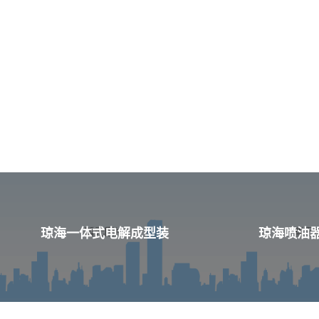
琼海一体式电解成型装
琼海喷油器