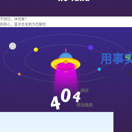
不到位，体验差？
别担心，盛沐去毛刺为您解忧
用事
阀体
喷油器座