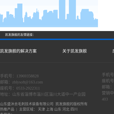
凯发旗舰的友情链接：
凯发旗舰的解决方案
关于凯发旗舰
手机号：
手机号：13969358828
座机号：
邮箱：
zblysoft@163.com
邮箱：
座机号：0533-2922311
营销中
地址：山东省淄博市淄川区淄川大道中一产业园
403
山东盛沐去毛刺技术装备有限公司 凯发旗舰的版权所有
热推产品
| 主营区域：
天津
上海
山东
河北
四川