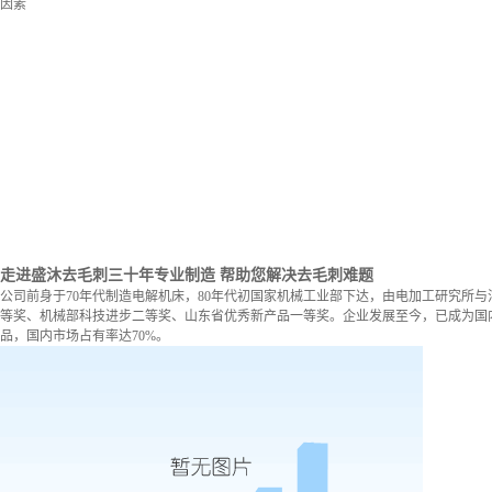
因素
走进盛沐去毛刺
三十年专业制造 帮助您解决去毛刺难题
公司前身于70年代制造电解机床，80年代初国家机械工业部下达，由电加工研究所与
等奖、机械部科技进步二等奖、山东省优秀新产品一等奖。企业发展至今，已成为国内
品，国内市场占有率达70%。