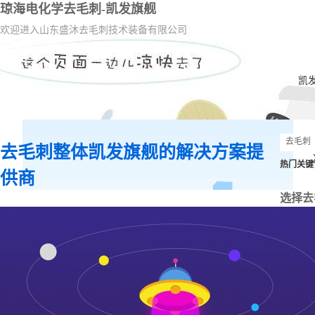
琼海电化学去毛刺-凯发旗舰
欢迎进入山东盛沐去毛刺技术装备有限公司
凯
去毛刺整体凯发旗舰的解决方案提
热门关键
供商
选择去