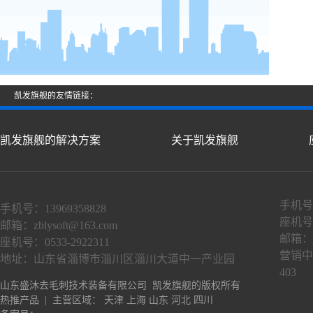
凯发旗舰的友情链接：
凯发旗舰的解决方案
关于凯发旗舰
手机号：
手机号：13969358828
座机号：
邮箱：
zblysoft@163.com
邮箱：
座机号：0533-2922311
营销中
地址：山东省淄博市淄川区淄川大道中一产业园
403
山东盛沐去毛刺技术装备有限公司 凯发旗舰的版权所有
热推产品
| 主营区域：
天津
上海
山东
河北
四川