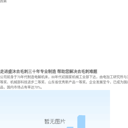
因素
走进盛沐去毛刺
三十年专业制造 帮助您解决去毛刺难题
公司前身于70年代制造电解机床，80年代初国家机械工业部下达，由电加工研究所与
等奖、机械部科技进步二等奖、山东省优秀新产品一等奖。企业发展至今，已成为国内
品，国内市场占有率达70%。