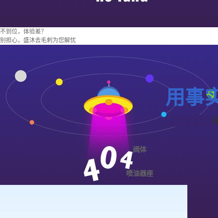
不到位，体验差？
别担心，盛沐去毛刺为您解忧
用事
阀体
喷油器座