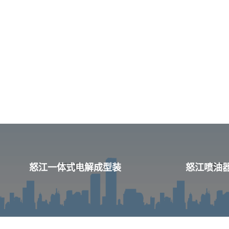
怒江一体式电解成型装
怒江喷油器