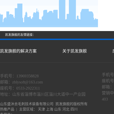
凯发旗舰的友情链接：
凯发旗舰的解决方案
关于凯发旗舰
手机号：
手机号：13969358828
座机号：
邮箱：
zblysoft@163.com
邮箱：
座机号：0533-2922311
营销中
地址：山东省淄博市淄川区淄川大道中一产业园
403
山东盛沐去毛刺技术装备有限公司 凯发旗舰的版权所有
热推产品
| 主营区域：
天津
上海
山东
河北
四川