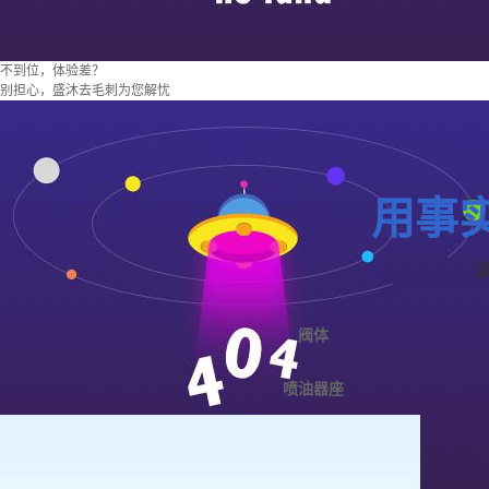
不到位，体验差？
别担心，盛沐去毛刺为您解忧
用事
阀体
喷油器座