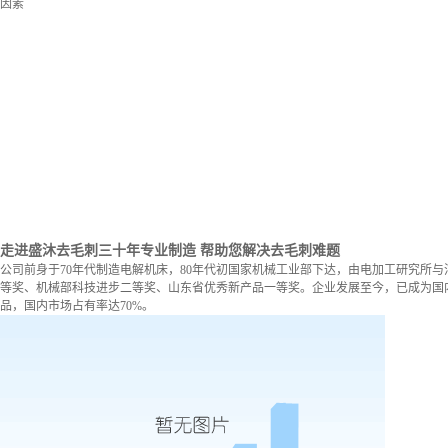
因素
走进盛沐去毛刺
三十年专业制造 帮助您解决去毛刺难题
公司前身于70年代制造电解机床，80年代初国家机械工业部下达，由电加工研究所与
等奖、机械部科技进步二等奖、山东省优秀新产品一等奖。企业发展至今，已成为国内
品，国内市场占有率达70%。